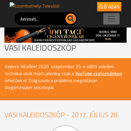
ÉLŐ ADÁS
VASI KALEIDOSZKÓP
Kedves Nézőink! 2020. szeptember 25-e előtti videóink
technikai okok miatt jelenleg csak a
YouTube csatornánkon
érhetőek el. Dolgozunk a probléma megoldásán.
Megértésüket köszönjük.
VASI KALEIDOSZKÓP - 2017. JÚLIUS 28.