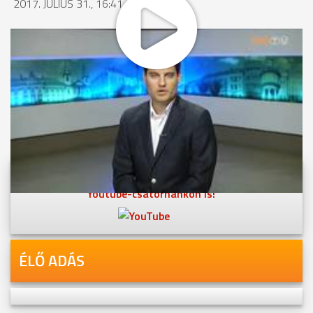
2017. JÚLIUS 31., 16:41
MEGOSZTÁS
Videóink megtekinthetőek
Youtube-csatornánkon is!
ÉLŐ ADÁS