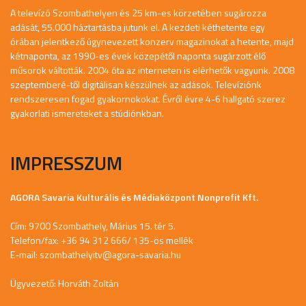
A televízó Szombathelyen és 25 km-es körzetében sugározza
adását, 55.000 háztartásba jutunk el. A kezdeti kéthetente egy
órában jelentkező úgynevezett konzerv magazinokat a hetente, majd
kétnaponta, az 1990-es évek közepétől naponta sugárzott élő
műsorok váltották. 2004 óta az interneten is elérhetők vagyunk. 2008
szeptemberé-től digitálisan készülnek az adások. Televíziónk
rendszeresen fogad gyakornokokat. Évről évre 4-6 hallgató szerez
gyakorlati ismereteket a stúdiónkban.
IMPRESSZUM
AGORA Savaria Kulturális és Médiaközpont Nonprofit Kft.
Cím: 9700 Szombathely, Márius 15. tér 5.
Telefon/fax: +36 94 312 666/ 135-ös mellék
E-mail:
szombathelyitv@agora-savaria.hu
Ügyvezető: Horváth Zoltán