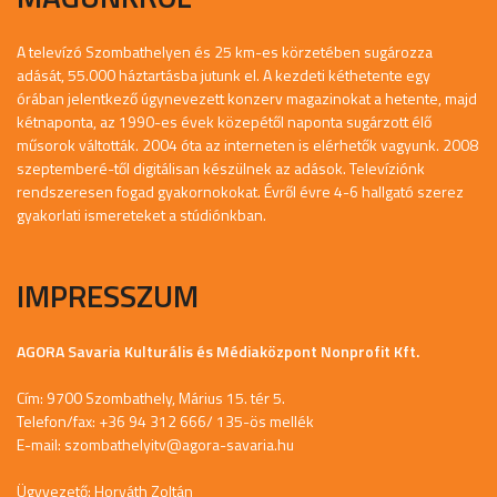
A televízó Szombathelyen és 25 km-es körzetében sugározza
adását, 55.000 háztartásba jutunk el. A kezdeti kéthetente egy
órában jelentkező úgynevezett konzerv magazinokat a hetente, majd
kétnaponta, az 1990-es évek közepétől naponta sugárzott élő
műsorok váltották. 2004 óta az interneten is elérhetők vagyunk. 2008
szeptemberé-től digitálisan készülnek az adások. Televíziónk
rendszeresen fogad gyakornokokat. Évről évre 4-6 hallgató szerez
gyakorlati ismereteket a stúdiónkban.
IMPRESSZUM
AGORA Savaria Kulturális és Médiaközpont Nonprofit Kft.
Cím: 9700 Szombathely, Márius 15. tér 5.
Telefon/fax: +36 94 312 666/ 135-ös mellék
E-mail:
szombathelyitv@agora-savaria.hu
Ügyvezető: Horváth Zoltán