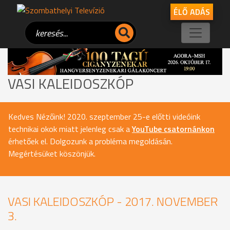
ÉLŐ ADÁS
VASI KALEIDOSZKÓP
Kedves Nézőink! 2020. szeptember 25-e előtti videóink
technikai okok miatt jelenleg csak a
YouTube csatornánkon
érhetőek el. Dolgozunk a probléma megoldásán.
Megértésüket köszönjük.
VASI KALEIDOSZKÓP - 2017. NOVEMBER
3.