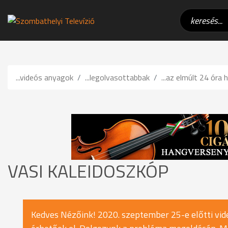
...videós anyagok
...legolvasottabbak
...az elmúlt 24 óra h
VASI KALEIDOSZKÓP
Kedves Nézőink! 2020. szeptember 25-e előtti vide