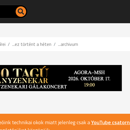
írei
...ez történt a héten
...archivum
óink technikai okok miatt jelenleg csak a
YouTube csator