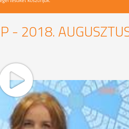
egértésüket köszönjük.
P - 2018. AUGUSZTU