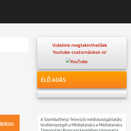
Videóink megtekinthetőek
Youtube-csatornánkon is!
ÉLŐ ADÁS
nánkon