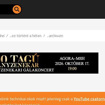
írei
...ez történt a héten
...archivum
óink technikai okok miatt jelenleg csak a
YouTube csator