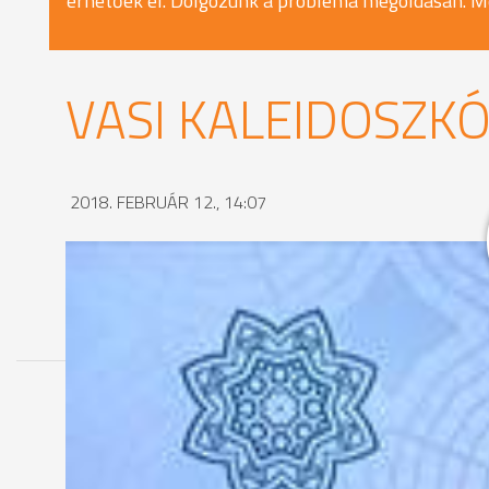
érhetőek el. Dolgozunk a probléma megoldásán. M
VASI KALEIDOSZKÓ
2018. FEBRUÁR 12., 14:07
MEGOSZTÁS