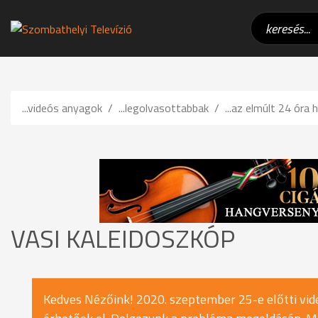
...videós anyagok
...legolvasottabbak
...az elmúlt 24 óra h
VASI KALEIDOSZKÓP
Kedves Nézőink! 2020. szeptember 25-e előtti vide