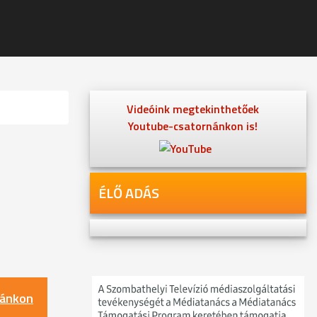
Videóink megtekinthetőek
Youtube-csatornánkon is!
ÉLŐ ADÁS
nánkon