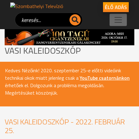
ÉLŐ ADÁS
VASI KALEIDOSZKÓP
Kedves Nézőink! 2020. szeptember 25-e előtti videóink
technikai okok miatt jelenleg csak a
YouTube csatornánkon
érhetőek el. Dolgozunk a probléma megoldásán.
Megértésüket köszönjük.
VASI KALEIDOSZKÓP - 2022. FEBRUÁR
25.