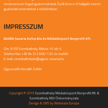
rendszeresen fogad gyakornokokat. Évről évre 4-6 hallgató szerez
gyakorlati ismereteket a stúdiónkban.
IMPRESSZUM
AGORA Savaria Kulturális és Médiaközpont Nonprofit Kft.
Cím: 9700 Szombathely, Márius 15. tér 5.
Telefon/fax: +36 94 312 666/ 135-ös mellék
E-mail:
szombathelyitv@agora-savaria.hu
Ügyvezető: Horváth Zoltán
Copyright © 2019
Szombathelyi Médiaközpont Nonprofit Kft. &
Szombathely MJV Önkormányzata
Design & CMS by
Webmark Europe