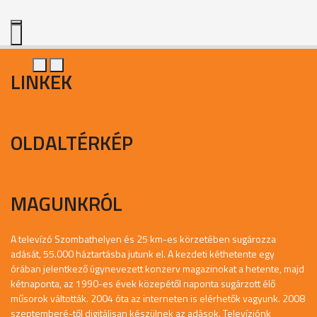
LINKEK
OLDALTÉRKÉP
MAGUNKRÓL
A televízó Szombathelyen és 25 km-es körzetében sugározza
adását, 55.000 háztartásba jutunk el. A kezdeti kéthetente egy
órában jelentkező úgynevezett konzerv magazinokat a hetente, majd
kétnaponta, az 1990-es évek közepétől naponta sugárzott élő
műsorok váltották. 2004 óta az interneten is elérhetők vagyunk. 2008
szeptemberé-től digitálisan készülnek az adások. Televíziónk