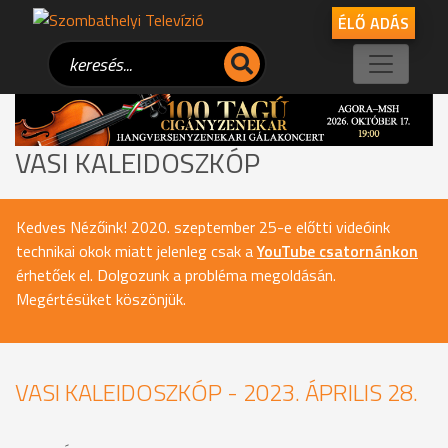
ÉLŐ ADÁS
VASI KALEIDOSZKÓP
Kedves Nézőink! 2020. szeptember 25-e előtti videóink
technikai okok miatt jelenleg csak a
YouTube csatornánkon
érhetőek el. Dolgozunk a probléma megoldásán.
Megértésüket köszönjük.
VASI KALEIDOSZKÓP - 2023. ÁPRILIS 28.