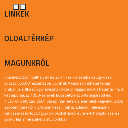
LINKEK
OLDALTÉRKÉP
MAGUNKRÓL
A televízó Szombathelyen és 25 km-es körzetében sugározza
adását, 55.000 háztartásba jutunk el. A kezdeti kéthetente egy
órában jelentkező úgynevezett konzerv magazinokat a hetente, majd
kétnaponta, az 1990-es évek közepétől naponta sugárzott élő
műsorok váltották. 2004 óta az interneten is elérhetők vagyunk. 2008
szeptemberé-től digitálisan készülnek az adások. Televíziónk
rendszeresen fogad gyakornokokat. Évről évre 4-6 hallgató szerez
gyakorlati ismereteket a stúdiónkban.