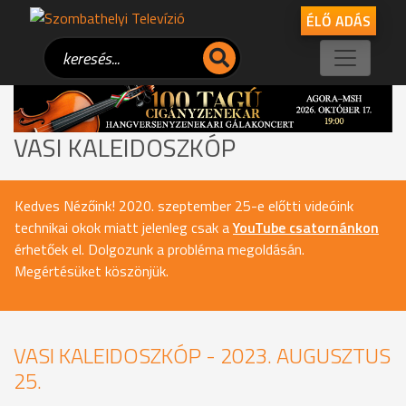
ÉLŐ ADÁS
VASI KALEIDOSZKÓP
Kedves Nézőink! 2020. szeptember 25-e előtti videóink
technikai okok miatt jelenleg csak a
YouTube csatornánkon
érhetőek el. Dolgozunk a probléma megoldásán.
Megértésüket köszönjük.
VASI KALEIDOSZKÓP - 2023. AUGUSZTUS
25.