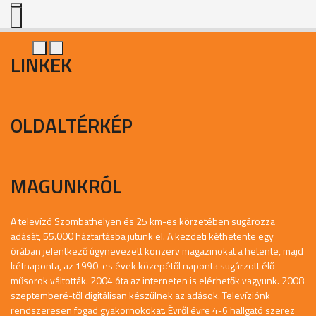
LINKEK
OLDALTÉRKÉP
MAGUNKRÓL
A televízó Szombathelyen és 25 km-es körzetében sugározza
adását, 55.000 háztartásba jutunk el. A kezdeti kéthetente egy
órában jelentkező úgynevezett konzerv magazinokat a hetente, majd
kétnaponta, az 1990-es évek közepétől naponta sugárzott élő
műsorok váltották. 2004 óta az interneten is elérhetők vagyunk. 2008
szeptemberé-től digitálisan készülnek az adások. Televíziónk
rendszeresen fogad gyakornokokat. Évről évre 4-6 hallgató szerez