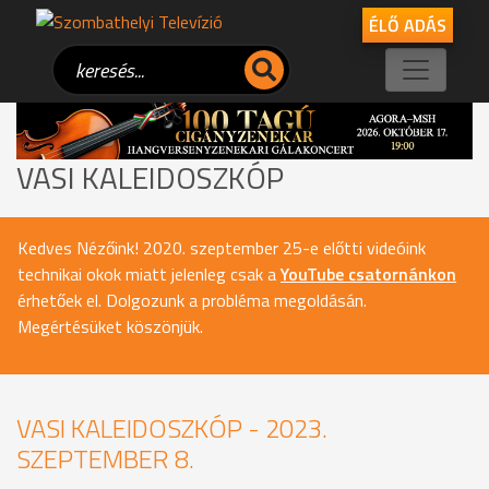
ÉLŐ ADÁS
VASI KALEIDOSZKÓP
Kedves Nézőink! 2020. szeptember 25-e előtti videóink
technikai okok miatt jelenleg csak a
YouTube csatornánkon
érhetőek el. Dolgozunk a probléma megoldásán.
Megértésüket köszönjük.
VASI KALEIDOSZKÓP - 2023.
SZEPTEMBER 8.