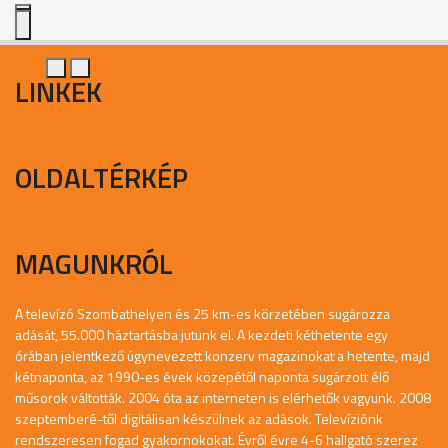
LINKEK
OLDALTÉRKÉP
MAGUNKRÓL
A televízó Szombathelyen és 25 km-es körzetében sugározza
adását, 55.000 háztartásba jutunk el. A kezdeti kéthetente egy
órában jelentkező úgynevezett konzerv magazinokat a hetente, majd
kétnaponta, az 1990-es évek közepétől naponta sugárzott élő
műsorok váltották. 2004 óta az interneten is elérhetők vagyunk. 2008
szeptemberé-től digitálisan készülnek az adások. Televíziónk
rendszeresen fogad gyakornokokat. Évről évre 4-6 hallgató szerez