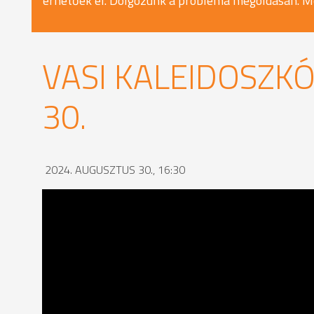
érhetőek el. Dolgozunk a probléma megoldásán. M
VASI KALEIDOSZKÓ
30.
2024. AUGUSZTUS 30., 16:30