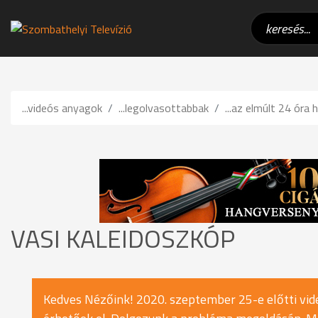
...videós anyagok
...legolvasottabbak
...az elmúlt 24 óra h
VASI KALEIDOSZKÓP
Kedves Nézőink! 2020. szeptember 25-e előtti vide