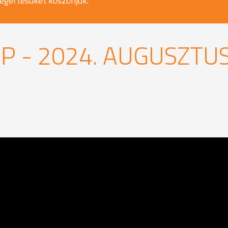
egértésüket köszönjük.
P - 2024. AUGUSZTU