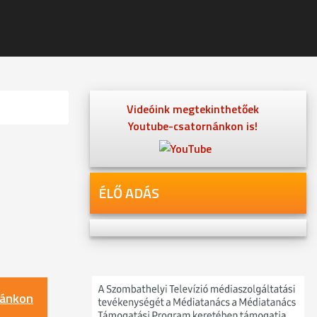
Videóink megtekinthetőek
Youtube-csatornánkon is!
ÉLŐ ADÁS
nánkon