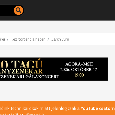
írei
...ez történt a héten
...archivum
óink technikai okok miatt jelenleg csak a
YouTube csator