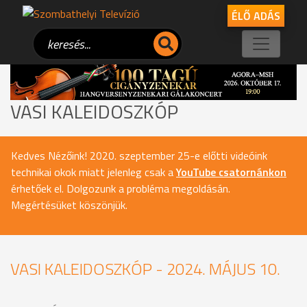
ÉLŐ ADÁS
VASI KALEIDOSZKÓP
Kedves Nézőink! 2020. szeptember 25-e előtti videóink
technikai okok miatt jelenleg csak a
YouTube csatornánkon
érhetőek el. Dolgozunk a probléma megoldásán.
Megértésüket köszönjük.
VASI KALEIDOSZKÓP - 2024. MÁJUS 10.