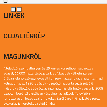
LINKEK
OLDALTÉRKÉP
MAGUNKRÓL
A televízó Szombathelyen és 25 km-es körzetében sugározza
adását, 55.000 háztartásba jutunk el. A kezdeti kéthetente egy
órában jelentkező úgynevezett konzerv magazinokat a hetente, majd
kétnaponta, az 1990-es évek közepétől naponta sugárzott élő
műsorok váltották. 2004 óta az interneten is elérhetők vagyunk. 2008
szeptemberé-től digitálisan készülnek az adások. Televíziónk
rendszeresen fogad gyakornokokat. Évről évre 4-6 hallgató szerez
gyakorlati ismereteket a stúdiónkban.