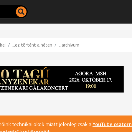
írei
...ez történt a héten
...archivum
óink technikai okok miatt jelenleg csak a
YouTube csator