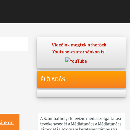
Videóink megtekinthetőek
Youtube-csatornánkon is!
ÉLŐ ADÁS
nánkon