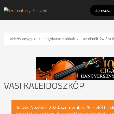
...videós anyagok
...legolvasottabbak
...az elmúlt 24 óra h
VASI KALEIDOSZKÓP
Kedves Nézőink! 2020. szeptember 25-e előtti vide