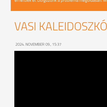
érhetőek el. Dolgozunk a probléma megoldásán. M
VASI KALEIDOSZKÓ
2024. NOVEMBER 09., 15:37