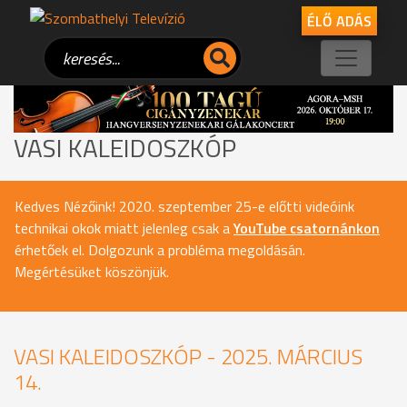
ÉLŐ ADÁS
VASI KALEIDOSZKÓP
Kedves Nézőink! 2020. szeptember 25-e előtti videóink
technikai okok miatt jelenleg csak a
YouTube csatornánkon
érhetőek el. Dolgozunk a probléma megoldásán.
Megértésüket köszönjük.
VASI KALEIDOSZKÓP - 2025. MÁRCIUS
14.