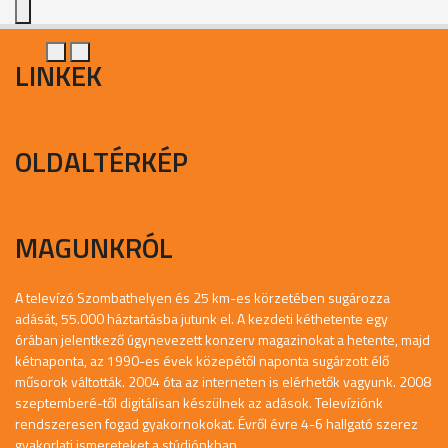
LINKEK
OLDALTÉRKÉP
MAGUNKRÓL
A televízó Szombathelyen és 25 km-es körzetében sugározza
adását, 55.000 háztartásba jutunk el. A kezdeti kéthetente egy
órában jelentkező úgynevezett konzerv magazinokat a hetente, majd
kétnaponta, az 1990-es évek közepétől naponta sugárzott élő
műsorok váltották. 2004 óta az interneten is elérhetők vagyunk. 2008
szeptemberé-től digitálisan készülnek az adások. Televíziónk
rendszeresen fogad gyakornokokat. Évről évre 4-6 hallgató szerez
gyakorlati ismereteket a stúdiónkban.