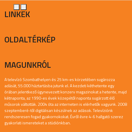
LINKEK
OLDALTÉRKÉP
MAGUNKRÓL
A televízó Szombathelyen és 25 km-es körzetében sugározza
adását, 55.000 háztartásba jutunk el. A kezdeti kéthetente egy
órában jelentkező úgynevezett konzerv magazinokat a hetente, majd
kétnaponta, az 1990-es évek közepétől naponta sugárzott élő
műsorok váltották. 2004 óta az interneten is elérhetők vagyunk. 2008
szeptemberé-től digitálisan készülnek az adások. Televíziónk
rendszeresen fogad gyakornokokat. Évről évre 4-6 hallgató szerez
gyakorlati ismereteket a stúdiónkban.