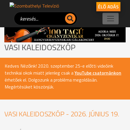
ÉLŐ ADÁS
VASI KALEIDOSZKÓP
Kedves Nézőink! 2020. szeptember 25-e előtti videóink
technikai okok miatt jelenleg csak a
YouTube csatornánkon
érhetőek el. Dolgozunk a probléma megoldásán.
Megértésüket köszönjük.
VASI KALEIDOSZKÓP - 2026. JÚNIUS 19.