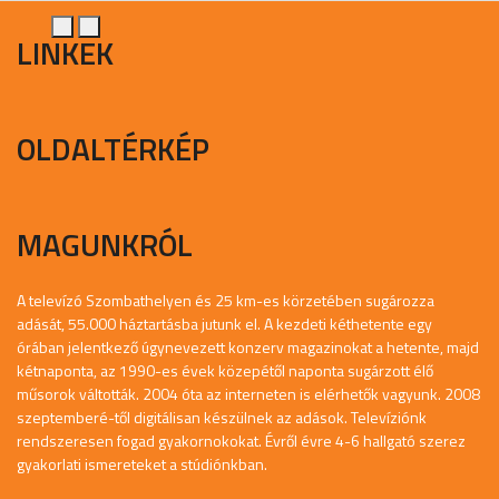
LINKEK
OLDALTÉRKÉP
MAGUNKRÓL
A televízó Szombathelyen és 25 km-es körzetében sugározza
adását, 55.000 háztartásba jutunk el. A kezdeti kéthetente egy
órában jelentkező úgynevezett konzerv magazinokat a hetente, majd
kétnaponta, az 1990-es évek közepétől naponta sugárzott élő
műsorok váltották. 2004 óta az interneten is elérhetők vagyunk. 2008
szeptemberé-től digitálisan készülnek az adások. Televíziónk
rendszeresen fogad gyakornokokat. Évről évre 4-6 hallgató szerez
gyakorlati ismereteket a stúdiónkban.