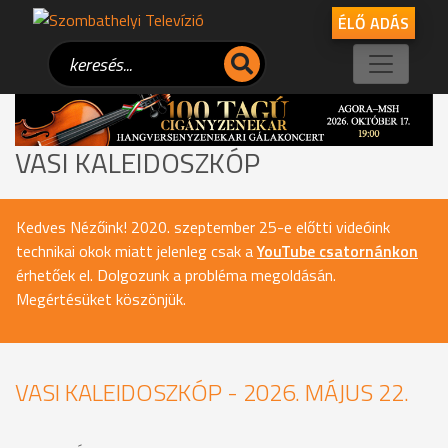
ÉLŐ ADÁS
VASI KALEIDOSZKÓP
Kedves Nézőink! 2020. szeptember 25-e előtti videóink
technikai okok miatt jelenleg csak a
YouTube csatornánkon
érhetőek el. Dolgozunk a probléma megoldásán.
Megértésüket köszönjük.
VASI KALEIDOSZKÓP - 2026. MÁJUS 22.