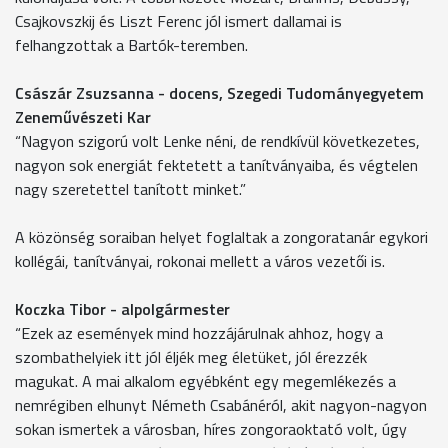
Csajkovszkij és Liszt Ferenc jól ismert dallamai is
felhangzottak a Bartók-teremben.
Császár Zsuzsanna - docens, Szegedi Tudományegyetem
Zeneművészeti Kar
“Nagyon szigorú volt Lenke néni, de rendkívül következetes,
nagyon sok energiát fektetett a tanítványaiba, és végtelen
nagy szeretettel tanított minket.”
A közönség soraiban helyet foglaltak a zongoratanár egykori
kollégái, tanítványai, rokonai mellett a város vezetői is.
Koczka Tibor - alpolgármester
“Ezek az események mind hozzájárulnak ahhoz, hogy a
szombathelyiek itt jól éljék meg életüket, jól érezzék
magukat. A mai alkalom egyébként egy megemlékezés a
nemrégiben elhunyt Németh Csabánéról, akit nagyon-nagyon
sokan ismertek a városban, híres zongoraoktató volt, úgy