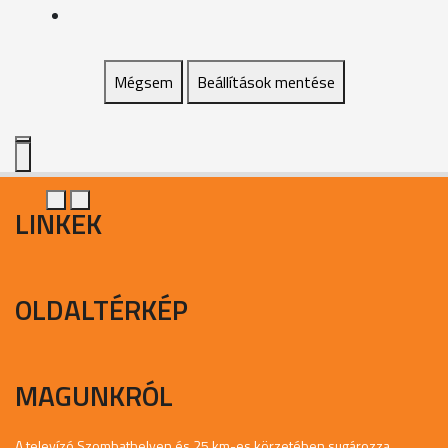
Mégsem
Beállítások mentése
LINKEK
OLDALTÉRKÉP
MAGUNKRÓL
A televízó Szombathelyen és 25 km-es körzetében sugározza