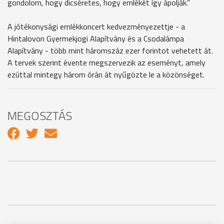
gondolom, hogy dicséretes, hogy emlékét így ápolják.”
A jótékonysági emlékkoncert kedvezményezettje - a
Hintalovon Gyermekjogi Alapítvány és a Csodalámpa
Alapítvány - több mint háromszáz ezer forintot vehetett át.
A tervek szerint évente megszervezik az eseményt, amely
ezúttal mintegy három órán át nyűgözte le a közönséget.
MEGOSZTÁS