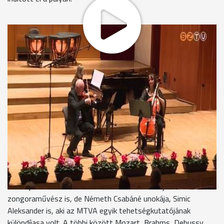
Gordonkaművész lánya, unokái, tanítványai is felléptek a
Bartók-teremben Németh Csabáné emlékkoncertjén. A
Magyar Köztársaság Ezüst Érdemkeresztjével kitüntetett
zongoratanár tavaly ősszel hunyt el. Lánya elmondta, hogy a
koncertről már akkor is szó esett.
Jádi-Németh Andrea
“Sajnos a temetésén beszéltük meg, hogy a 70.
születésnapjára ők is terveztek egy meglepetéskoncertet, és
igazából mi, a lányai is szerettük volna, akkor valahogy nem
értek össze a szálak, és remélem, hogy azért fentről most is
hallani fogja.”
A fellépők között volt Eckhardt Gábor Liszt-díjas
zongoraművész is, de Németh Csabáné unokája, Simic
Aleksander is, aki az MTVA egyik tehetségkutatójának
különdíjasa volt. A többi között Mozart, Brahms, Debussy,