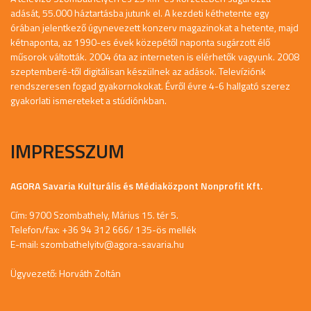
adását, 55.000 háztartásba jutunk el. A kezdeti kéthetente egy
órában jelentkező úgynevezett konzerv magazinokat a hetente, majd
kétnaponta, az 1990-es évek közepétől naponta sugárzott élő
műsorok váltották. 2004 óta az interneten is elérhetők vagyunk. 2008
szeptemberé-től digitálisan készülnek az adások. Televíziónk
rendszeresen fogad gyakornokokat. Évről évre 4-6 hallgató szerez
gyakorlati ismereteket a stúdiónkban.
IMPRESSZUM
AGORA Savaria Kulturális és Médiaközpont Nonprofit Kft.
Cím: 9700 Szombathely, Márius 15. tér 5.
Telefon/fax: +36 94 312 666/ 135-ös mellék
E-mail:
szombathelyitv@agora-savaria.hu
Ügyvezető: Horváth Zoltán