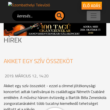
ÉLŐ ADÁS
HÍREK
AKIKET EGY SZÍV ÖSSZEKÖT
2019. MÁRCIUS 12., 14:20
Akiket egy szív összeköt - ezzel a címmel jótékonysági
koncertet adtak tanítványai és családtagjai Németh Csabáné
emlékére. A művész három évtizedig a Bartók Béla Zeneiskola
zongoratanáraként több tucatnyi kiemelkedő tehetséget
indított el a pályán.