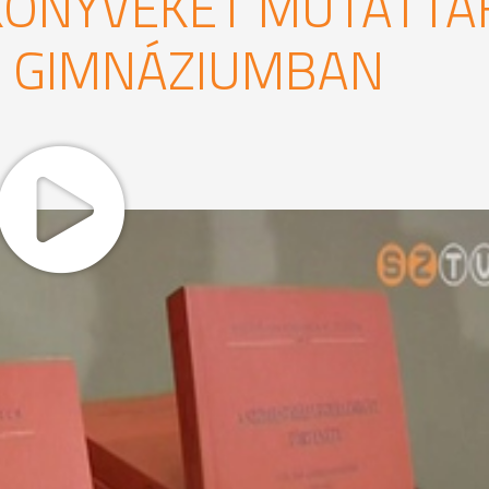
KÖNYVEKET MUTATTA
I GIMNÁZIUMBAN
endi Szent Norbert Gimnáziumban kedden. A Szombathelyi
zása idején 1936-tól 1944-ig című kötetet az iskola egy
udott, hogy kalocsai érsek, majd hercegprímás volt, szombath
ű. A Katolicizmus Magyarországon a II. Vatikáni Zsinat ko
és Tusor Péter munkája, a zsinat 1965-ös bezárásának ötv
rzői a Magyar Tudományos Akadémia és a Pázmány Péter Ka
i.