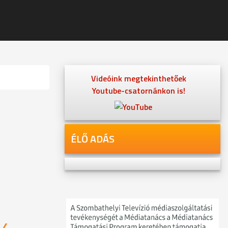
Videóink megtekinthetőek
Youtube-csatornánkon is!
ÉLŐ ADÁS