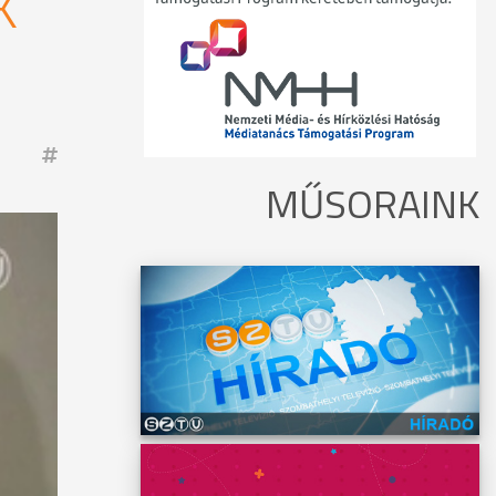
K
MŰSORAINK
kori
elyi
rában
enedik
tolikus