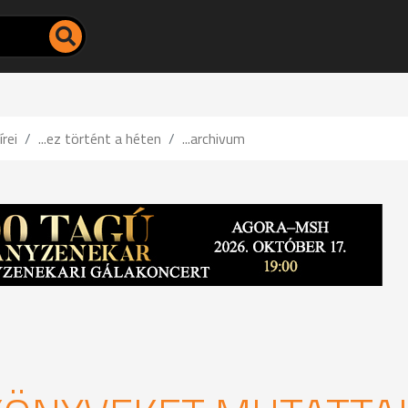
írei
...ez történt a héten
...archivum