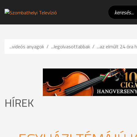
...videós anyagok
...legolvasottabbak
...az elmúlt 24 óra h
HÍREK