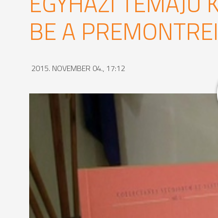
EGYHÁZI TÉMÁJÚ 
BE A PREMONTRE
2015. NOVEMBER 04., 17:12
Kettős könyvbemutatót tartottak a Premontrei R
Egyházmegye története Grősz József egyházkormány
diákja, Tóth Krisztina jegyzi. Grősz Józsefről közt
tevékenysége kevésbé ismert, ezért hiánypótló a m
című tanulmánykötet Tóth Krisztina, Török József 
évfordulója alkalmából jelent meg. A kötetek sze
Egyetem egyháztörténeti kutatócsoportjának tagja