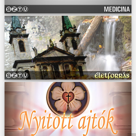
Műsoraink