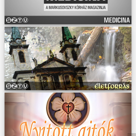
Műsoraink