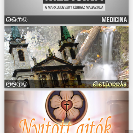
Műsoraink