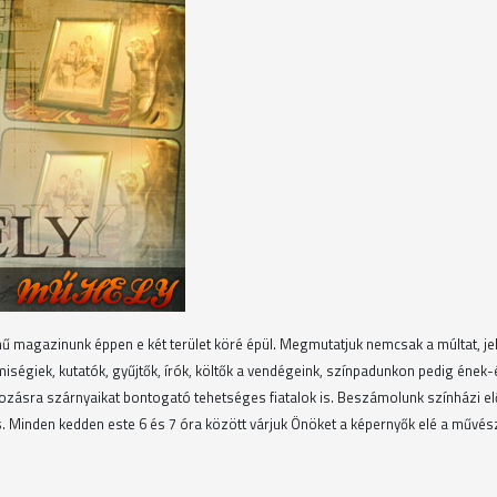
mű magazinunk éppen e két terület köré épül. Megmutatjuk nemcsak a múltat, je
iségiek, kutatók, gyűjtők, írók, költők a vendégeink, színpadunkon pedig ének
ozásra szárnyaikat bontogató tehetséges fiatalok is. Beszámolunk színházi e
l is. Minden kedden este 6 és 7 óra között várjuk Önöket a képernyők elé a művé