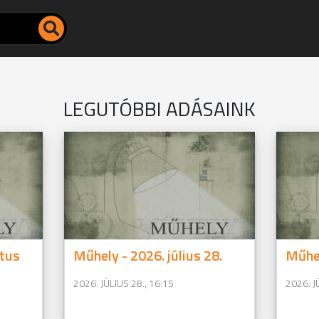
LEGUTÓBBI ADÁSAINK
tus
Műhely - 2026. július 28.
Műhel
2026. JÚLIUS 28., 16:15
2026. J