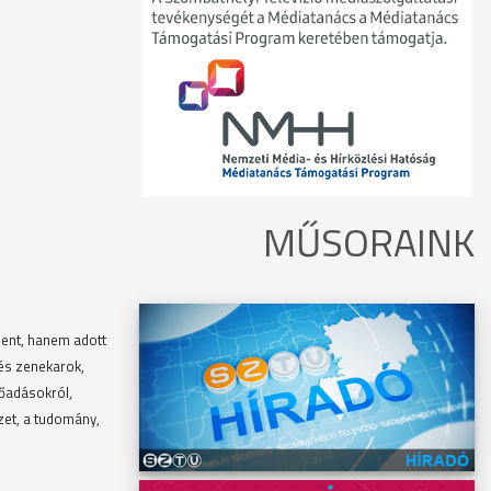
MŰSORAINK
lent, hanem adott
-és zenekarok,
lőadásokról,
szet, a tudomány,