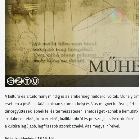
A kultúra és a tudomány mindig is az emberiség hajtóerői voltak. Műhely cí
esetben a jövőt is. Adásainkban szombathelyi és Vas megyei tudósok, értelm
táncegyüttesek lépnek fel és természetesen lehetőséget kapnak a bemutatk
irodalmi estekről, koncertekről, kiállításokról és persze jeles évfordulókró
a kultúra legújabb, legfrissebb szombathelyi, Vas megyei híreivel.
Adás: keddenként 18
:15-től