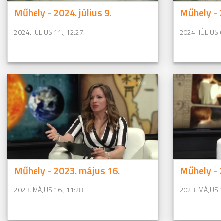
Műhely - 2024. július 9.
Műhely - 2
2024. JÚLIUS 11., 12:27
2024. JÚLIUS 
Műhely - 2023. május 16.
Műhely - 
2023. MÁJUS 16., 11:28
2023. MÁJUS 1