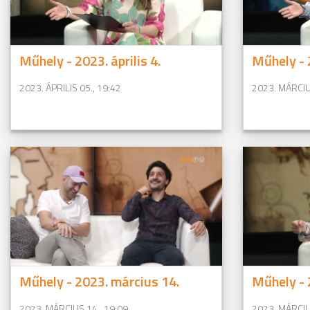
Műhely - 2023. április 4.
Műhely - 
2023. ÁPRILIS 05., 19:42
2023. MÁRCIU
Műhely - 2023. március 14.
Műhely - 
2023. MÁRCIUS 14., 19:09
2023. MÁRCIU