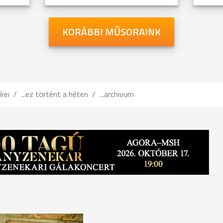
KORÁBBI MŰSORAINK
írei
...ez történt a héten
...archivum