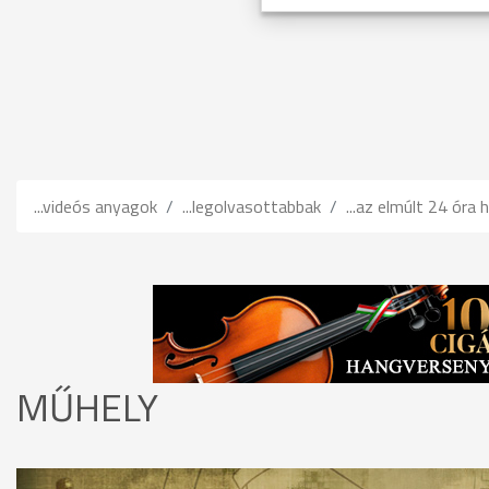
...videós anyagok
...legolvasottabbak
...az elmúlt 24 óra h
MŰHELY