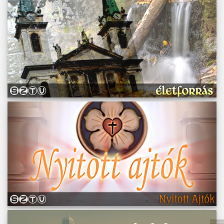
Műsoraink