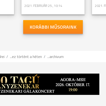
2021. FEBRUÁR 25., 10:14
2021. F
KORÁBBI MŰSORAINK
írei
...ez történt a héten
...archivum