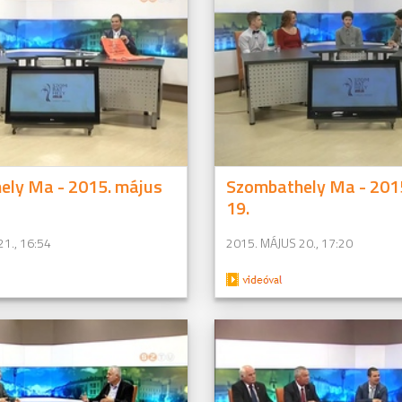
ely Ma - 2015. május
Szombathely Ma - 201
19.
1., 16:54
2015. MÁJUS 20., 17:20