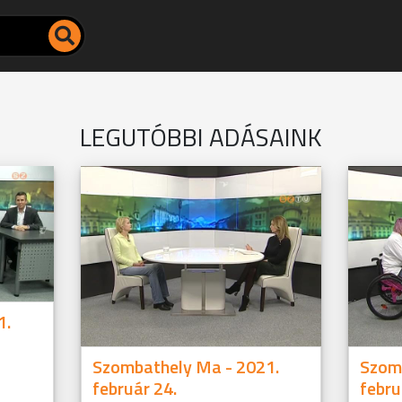
LEGUTÓBBI ADÁSAINK
1.
Szombathely Ma - 2021.
Szom
február 24.
febru