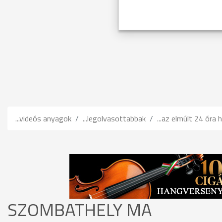
...videós anyagok
...legolvasottabbak
...az elmúlt 24 óra h
SZOMBATHELY MA