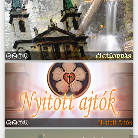
Műsoraink