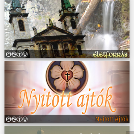
Műsoraink