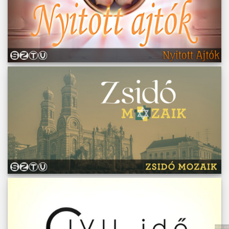
Műsoraink