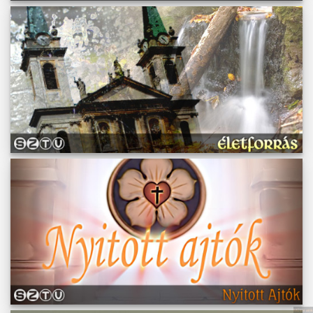
Műsoraink