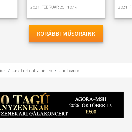
2021. FEBRUÁR 25., 10:14
2021. F
KORÁBBI MŰSORAINK
írei
...ez történt a héten
...archivum