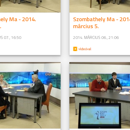
ely Ma - 2014.
Szombathely Ma - 201
.
március 5.
S 07., 16:50
2014. MÁRCIUS 06., 21:06