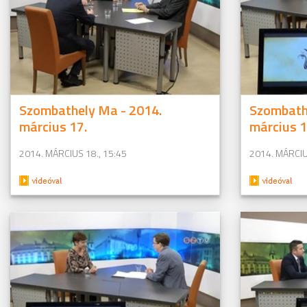
Szombathely Ma - 2014.
Szombath
március 17.
március 1
2014. MÁRCIUS 18., 15:45
2014. MÁRCIU