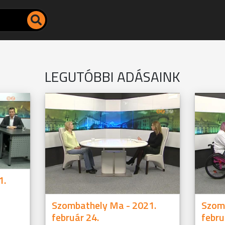
LEGUTÓBBI ADÁSAINK
1.
Szombathely Ma - 2021.
Szom
február 24.
febru