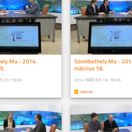
ely Ma - 2014.
Szombathely Ma - 201
9.
március 18.
S 20., 16:09
2014. MÁRCIUS 19., 18:06