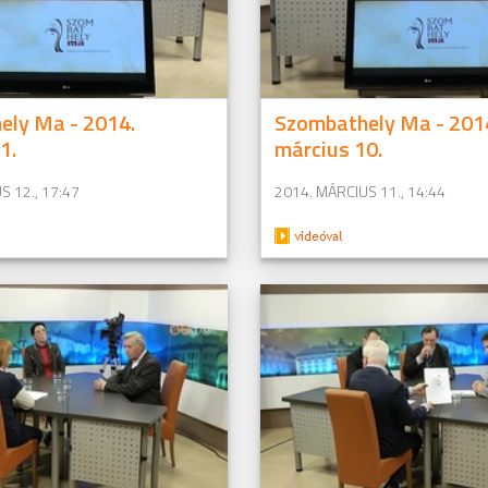
ely Ma - 2014.
Szombathely Ma - 201
1.
március 10.
S 12., 17:47
2014. MÁRCIUS 11., 14:44