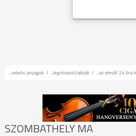
...videós anyagok
...legolvasottabbak
...az elmúlt 24 óra h
SZOMBATHELY MA