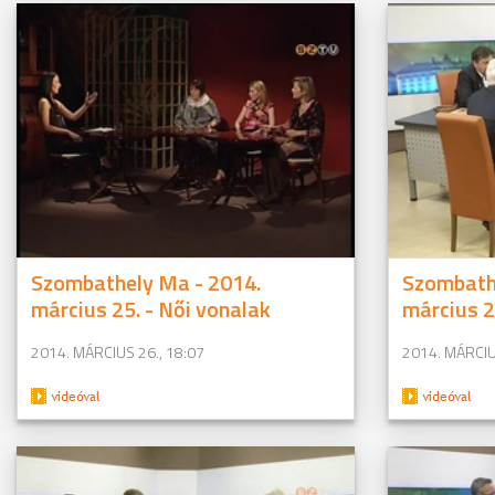
Szombathely Ma - 2014.
Szombath
március 25. - Női vonalak
március 2
2014. MÁRCIUS 26., 18:07
2014. MÁRCIU