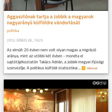
Aggasztónak tartja a Jobbik a magyarok
nagyarányú külföldre vándorlását
politika
2012. JÚNIUS 28., 19:25
Az elmúlt 20 évben nem volt olyan magas a migráció
aránya, mint az utóbbi két évben - mondta el
sajtótájékoztatón Takács Adrián, a Jobbik megyei ifjúsági
szervezője. A politikus külföldi statisztikai ...