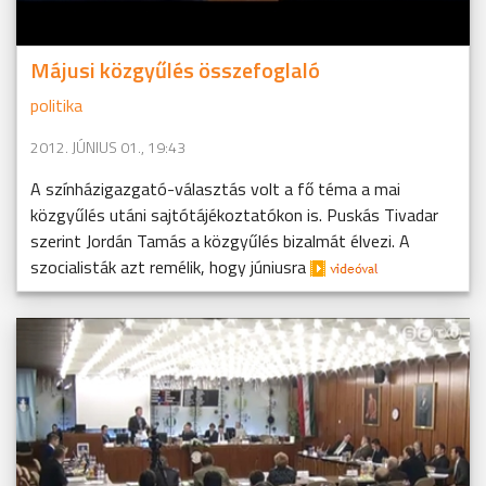
Májusi közgyűlés összefoglaló
politika
2012. JÚNIUS 01., 19:43
A színházigazgató-választás volt a fő téma a mai
közgyűlés utáni sajtótájékoztatókon is. Puskás Tivadar
szerint Jordán Tamás a közgyűlés bizalmát élvezi. A
szocialisták azt remélik, hogy júniusra