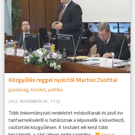
Közgyűlés reggel nyolctól Marton Zsolttal
gazdaság
,
közélet
,
politika
2012. NOVEMBER 28., 17:32
Több önkormányzati rendeletet módosítanak és jövő évi
tarifaemelésekről is határoznak a képviselők a következő,
csütörtöki közgyűlésen. A testület elé kerül több
beszámoló, a zárt ülésen pedig személyi ...