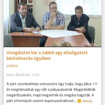
Vizsgálatot kér a Jobbik egy elhallgatott
bántalmazás ügyében
politika
2012. JÚLIUS 30., 17:22
A párt szombathelyi szervezete úgy tudja, hogy július 17-
én megtámadtak egy nőt a pályaudvarnál. Megpróbálták
megerőszakolni, majd megverték és magára hagyták. A
párt információi szerint koponyasérüléssel ...