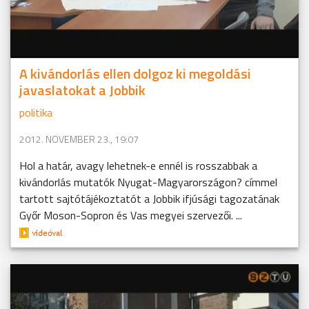
A kivándorlás ellen dolgoz ki megoldási
javaslatokat a Jobbik
politika
2012. NOVEMBER 23., 19:07
Hol a határ, avagy lehetnek-e ennél is rosszabbak a
kivándorlás mutatók Nyugat-Magyarországon? címmel
tartott sajtótájékoztatót a Jobbik ifjúsági tagozatának
Győr Moson-Sopron és Vas megyei szervezői. ...