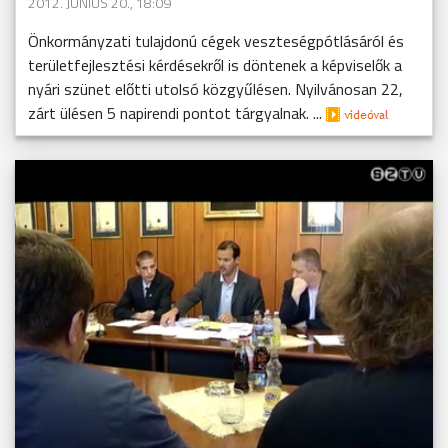
2012. JÚNIUS 20., 18:09
Önkormányzati tulajdonú cégek veszteségpótlásáról és
területfejlesztési kérdésekről is döntenek a képviselők a
nyári szünet előtti utolsó közgyűlésen. Nyilvánosan 22,
zárt ülésen 5 napirendi pontot tárgyalnak. ...