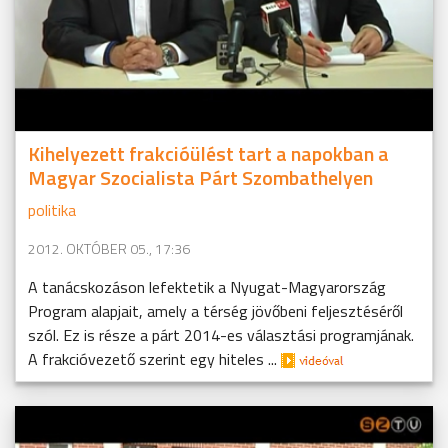
Kihelyezett frakcióülést tart a napokban a
Magyar Szocialista Párt Szombathelyen
politika
2012. OKTÓBER 05., 17:36
A tanácskozáson lefektetik a Nyugat-Magyarország
Program alapjait, amely a térség jövőbeni feljesztéséről
szól. Ez is része a párt 2014-es választási programjának.
A frakcióvezető szerint egy hiteles ...