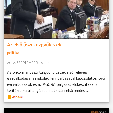
Az első őszi közgyűlés elé
politika
2012. SZEPTEMBER 26., 17:23
Az önkormányzati tulajdonú cégek első féléves
gazdálkodása, az iskolák fenntartásával kapcsolatos jövő
évi változások és az AGORA pályázat előkészítése is
terítékre kerül a nyári szünet utáni első rendes ...