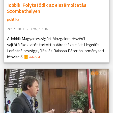
Jobbik: Folytatódik az elszámoltatás
Szombathelyen
politika
2012. OKTÓBER 04., 17:34
A Jobbik Magyarországért Mozgalom részéről
sajtótájékoztatót tartott a Városháza előtt Hegedűs
Lorántné országgyűlési és Balassa Péter önkormányzati
képviselő.