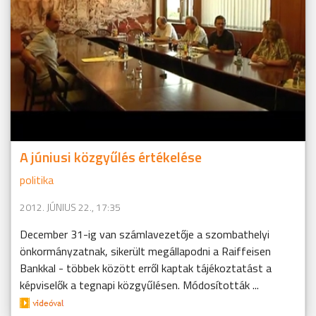
A júniusi közgyűlés értékelése
politika
2012. JÚNIUS 22., 17:35
December 31-ig van számlavezetője a szombathelyi
önkormányzatnak, sikerült megállapodni a Raiffeisen
Bankkal - többek között erről kaptak tájékoztatást a
képviselők a tegnapi közgyűlésen. Módosították ...