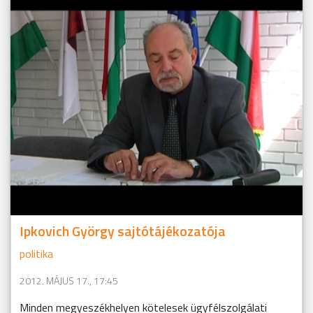
Ipkovich György sajtótájékozatója
politika
2012. MÁJUS 17., 17:45
Minden megyeszékhelyen kötelesek ügyfélszolgálati