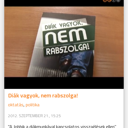
Diák vagyok, nem rabszolga!
oktatás
,
politika
2012. SZEPTEMBER 21., 15:25
"A Jobbik a diákmunkával kapcsolatos visszaélések ellen"