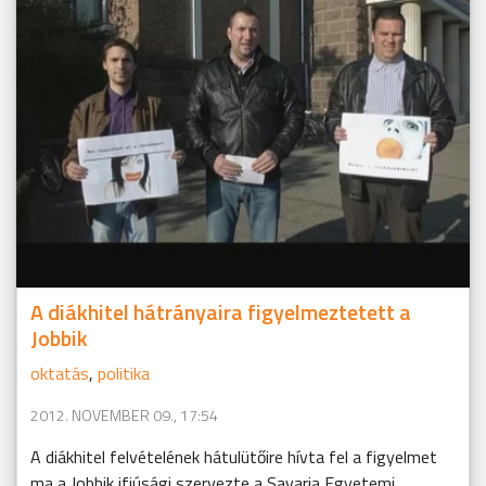
A diákhitel hátrányaira figyelmeztetett a
Jobbik
oktatás
,
politika
2012. NOVEMBER 09., 17:54
A diákhitel felvételének hátulütőire hívta fel a figyelmet
ma a Jobbik ifjúsági szervezte a Savaria Egyetemi