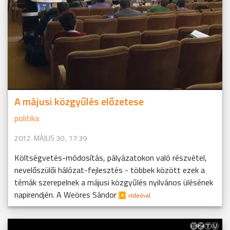
A májusi közgyűlés előzetese
politika
2012. MÁJUS 30., 17:39
Költségvetés-módosítás, pályázatokon való részvétel,
nevelőszülői hálózat-fejlesztés - többek között ezek a
témák szerepelnek a májusi közgyűlés nyilvános ülésének
napirendjén. A Weöres Sándor