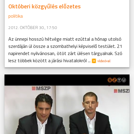
Októberi közgyűlés előzetes
politika
2012. OKTÓBER 30., 17:50
Az ünnepi hosszú hétvége miatt ezúttal a hónap utolsó
szerdáján ül össze a szombathelyi képviselő testület. 21
napirendet nyilvánosan, ötöt zárt ülésen tárgyalnak. Szó
lesz többek között a járási hivatalokról ...