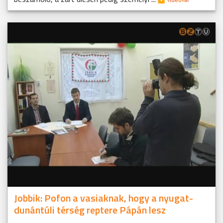
Jobbik: Pofon a vasiaknak, hogy a nyugat-
dunántúli térség reptere Pápán lesz