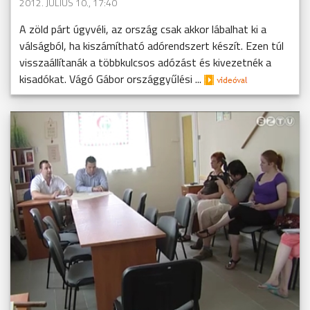
2012. JÚLIUS 10., 17:40
A zöld párt úgyvéli, az ország csak akkor lábalhat ki a
válságból, ha kiszámítható adórendszert készít. Ezen túl
visszaállítanák a többkulcsos adózást és kivezetnék a
kisadókat. Vágó Gábor országgyűlési ...