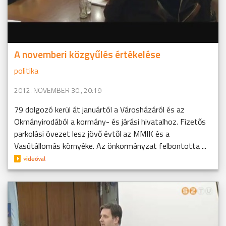
A novemberi közgyűlés értékelése
politika
2012. NOVEMBER 30., 20:19
79 dolgozó kerül át januártól a Városházáról és az
Okmányirodából a kormány- és járási hivatalhoz. Fizetős
parkolási övezet lesz jövő évtől az MMIK és a
Vasútállomás környéke. Az önkormányzat felbontotta ...