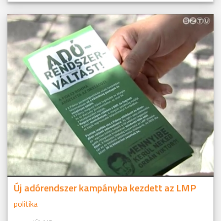
Új adórendszer kampányba kezdett az LMP
politika