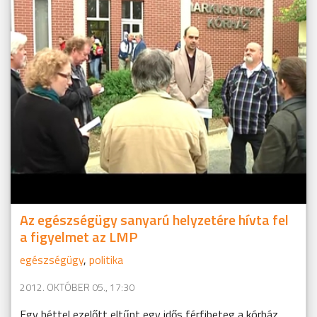
Az egészségügy sanyarú helyzetére hívta fel
a figyelmet az LMP
egészségügy
,
politika
2012. OKTÓBER 05., 17:30
Egy héttel ezelőtt eltűnt egy idős férfibeteg a kórház