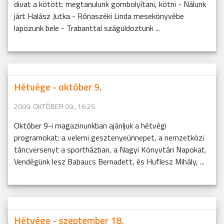
divat a kötött: megtanulunk gombolyítani, kötni - Nálunk
járt Halász Jutka - Rónaszéki Linda mesekönyvébe
lapozunk bele - Trabanttal száguldoztunk ...
Hétvége - október 9.
2009. OKTÓBER 09., 16:25
Október 9-i magazinunkban ajánljuk a hétvégi
programokat: a velemi gesztenyeünnepet, a nemzetközi
táncversenyt a sportházban, a Nagyi Könyvtári Napokat.
Vendégünk lesz Babaucs Bernadett, és Huflesz Mihály, ...
Hétvége - szeptember 18.