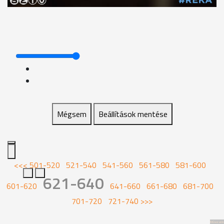
Mégsem
Beállítások mentése
<<<
501-520
521-540
541-560
561-580
581-600
621-640
601-620
641-660
661-680
681-700
701-720
721-740
>>>
Műsoraink