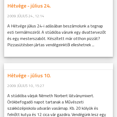
Hétvége - július 24.
2009. JÚLIUS 24., 12:14
A Hétvége július 24-i adásában beszámolunk a tegnap
esti termálmoziról. A stúdióba várunk egy divattervezőt
és egy mesterszabót. Készített már otthon pizzát?
Pizzasütésben jártas vendégeinktől elleshetnek ...
Hétvége - július 10.
2009. JÚLIUS 10., 15:27
A stúdióba várjuk Németh Norbert látványmixert.
Örökbefogadó napot tartanak a Művészeti
szakközépiskola udvarán vasárnap. Kb. 20 kölyök és
felnőtt kutya és 12 cica vár gazdira. Vendégünk lesz egy