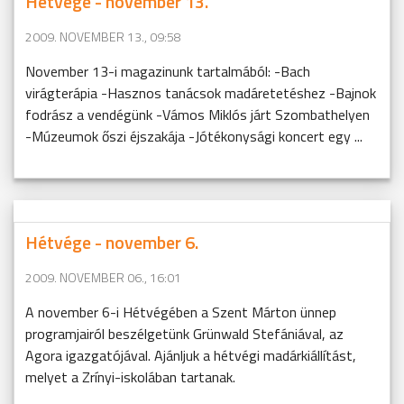
Hétvége - november 13.
2009. NOVEMBER 13., 09:58
November 13-i magazinunk tartalmából: -Bach
virágterápia -Hasznos tanácsok madáretetéshez -Bajnok
fodrász a vendégünk -Vámos Miklós járt Szombathelyen
-Múzeumok őszi éjszakája -Jótékonysági koncert egy ...
Hétvége - november 6.
2009. NOVEMBER 06., 16:01
A november 6-i Hétvégében a Szent Márton ünnep
programjairól beszélgetünk Grünwald Stefániával, az
Agora igazgatójával. Ajánljuk a hétvégi madárkiállítást,
melyet a Zrínyi-iskolában tartanak.