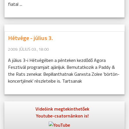
fiatal ...
Hétvége - július 3.
2009. JÚLIUS 03., 18:00
A július 3-i Hétvégében a pénteken kezdődő Agora
Fesztivál programjait ajánljuk. Bemutatkozik a Paddy &
the Rats zenekar. Bepillanthatnak Ganxsta Zolee 'börtön-
koncertjének' részleteibe is. Tartsanak
Videóink megtekinthetőek
Youtube-csatornánkon is!