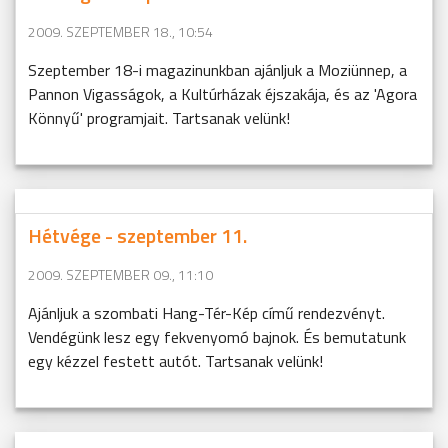
2009. SZEPTEMBER 18., 10:54
Szeptember 18-i magazinunkban ajánljuk a Moziünnep, a
Pannon Vigasságok, a Kultúrházak éjszakája, és az 'Agora
Könnyű' programjait. Tartsanak velünk!
Hétvége - szeptember 11.
2009. SZEPTEMBER 09., 11:10
Ajánljuk a szombati Hang-Tér-Kép című rendezvényt.
Vendégünk lesz egy fekvenyomó bajnok. És bemutatunk
egy kézzel festett autót. Tartsanak velünk!