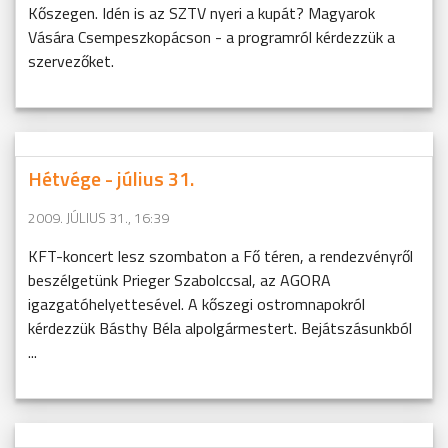
Kőszegen. Idén is az SZTV nyeri a kupát? Magyarok
Vására Csempeszkopácson - a programról kérdezzük a
szervezőket.
Hétvége - július 31.
2009. JÚLIUS 31., 16:39
KFT-koncert lesz szombaton a Fő téren, a rendezvényről
beszélgetünk Prieger Szabolccsal, az AGORA
igazgatóhelyettesével. A kőszegi ostromnapokról
kérdezzük Básthy Béla alpolgármestert. Bejátszásunkból
...