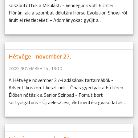
köszöntöttük a Mikulást. - Vendégünk volt Richter
Flórián, aki a szombat délutáni Horse Evolution Show-ról
árult el részleteket. - Adományokat gyűjt a ...
Hétvége - november 27.
2009. NOVEMBER 24., 13:10
A Hétvége november 27-i adásának tartalmából: -
Adventi koszorút készítünk - Óriás gyertyák a Fő téren -
Élőben nótázik a Senior Színpad - Forralt bort
kortyolgatunk - Újraélesztési, életmentési gyakorlatok ...