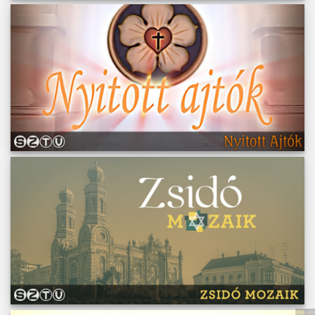
Műsoraink