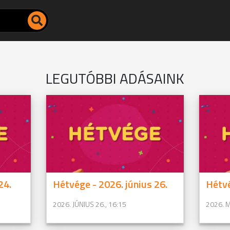
LEGUTÓBBI ADÁSAINK
24.
Hétvége - 2026. június 26.
Hétvé
2026. JÚNIUS 26., 16:15
2026. M