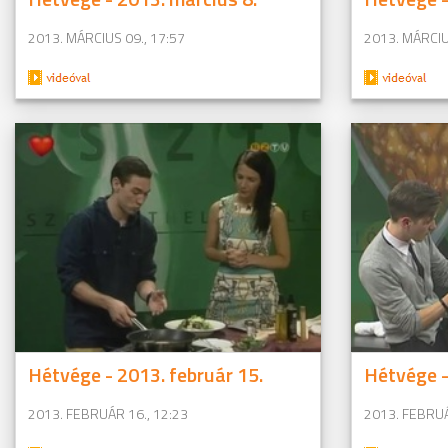
2013. MÁRCIUS 09., 17:57
2013. MÁRCIU
Hétvége - 2013. február 15.
Hétvége -
2013. FEBRUÁR 16., 12:23
2013. FEBRUÁ