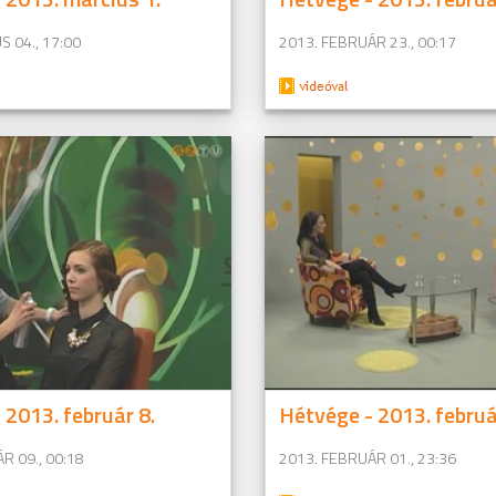
S 04., 17:00
2013. FEBRUÁR 23., 00:17
 2013. február 8.
Hétvége - 2013. februá
R 09., 00:18
2013. FEBRUÁR 01., 23:36