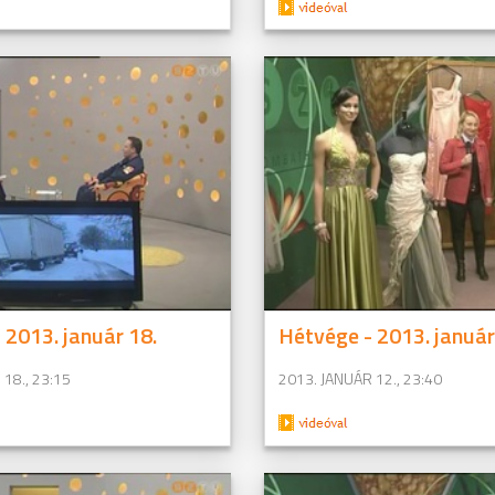
 2013. január 18.
Hétvége - 2013. január
18., 23:15
2013. JANUÁR 12., 23:40