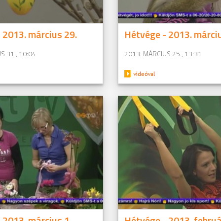
 2013. március 29.
Hétvége - 2013. márciu
S 31., 10:04
2013. MÁRCIUS 25., 13:31
 2013. március 1.
Hétvége - 2013. februá