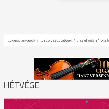
...videós anyagok
...legolvasottabbak
...az elmúlt 24 óra h
HÉTVÉGE