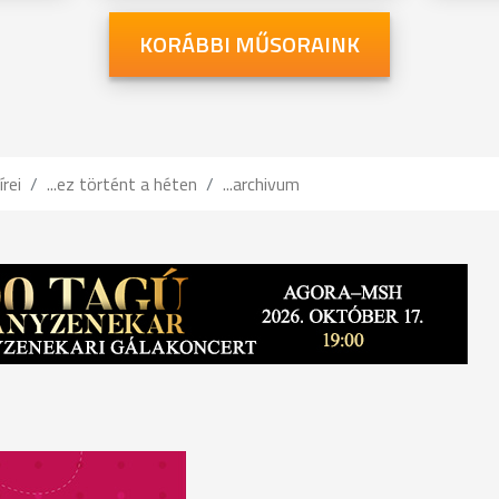
KORÁBBI MŰSORAINK
írei
...ez történt a héten
...archivum