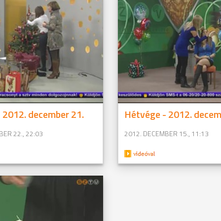
 2012. december 21.
Hétvége - 2012. decem
ER 22., 22:03
2012. DECEMBER 15., 11:13