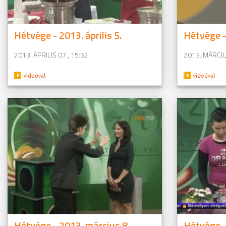
Hétvége - 2013. április 5.
Hétvége -
2013. ÁPRILIS 07., 15:52
2013. MÁRCIU
Hétvége - 2013. március 8.
Hétvége -