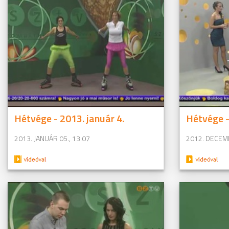
Hétvége - 2013. január 4.
Hétvége -
2013. JANUÁR 05., 13:07
2012. DECEMB