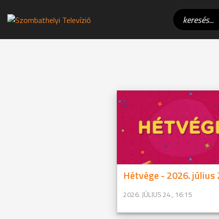
Hétvége - 2026. július 
2026. JÚLIUS 24., 16:15