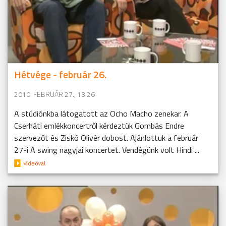
Hétvége - február 26.
2010. FEBRUÁR 27., 13:26
A stúdiónkba látogatott az Ocho Macho zenekar. A
Cserháti emlékkoncertről kérdeztük Gombás Endre
szervezőt és Ziskó Olivér dobost. Ajánlottuk a február
27-i A swing nagyjai koncertet. Vendégünk volt Hindi ...