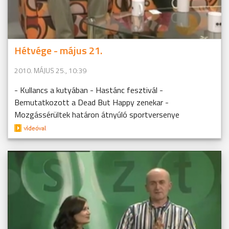
Hétvége - május 21.
2010. MÁJUS 25., 10:39
- Kullancs a kutyában - Hastánc fesztivál -
Bemutatkozott a Dead But Happy zenekar -
Mozgássérültek határon átnyúló sportversenye