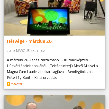
Hétvége - március 26.
2010. MÁRCIUS 26., 14:02
A március 26-i adás tartalmából: - Kutyakiképzés -
Húsvéti ételek sonkából - Telefoninterjú Mező Misivel a
Magna Cum Laude zenekar tagjával - Vendégünk volt
Péterffy Borit - Kínai orvoslás