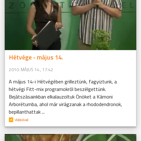
Hétvége - május 14.
2010. MÁJUS 14., 17:42
A május 14-i Hétvégében grilleztünk, fagyiztunk, a
hétvégi Fitt-mix programokról beszélgettünk.
Bejátszásainkban elkalauzoltuk Önöket a Kámoni
Arborétumba, ahol már virágzanak a rhododendronok,
bepillanthattak ...