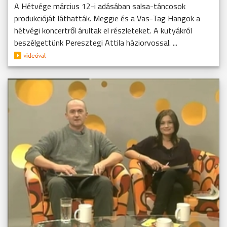
A Hétvége március 12-i adásában salsa-táncosok
produkcióját láthatták. Meggie és a Vas-Tag Hangok a
hétvégi koncertről árultak el részleteket. A kutyákról
beszélgettünk Peresztegi Attila háziorvossal. ...