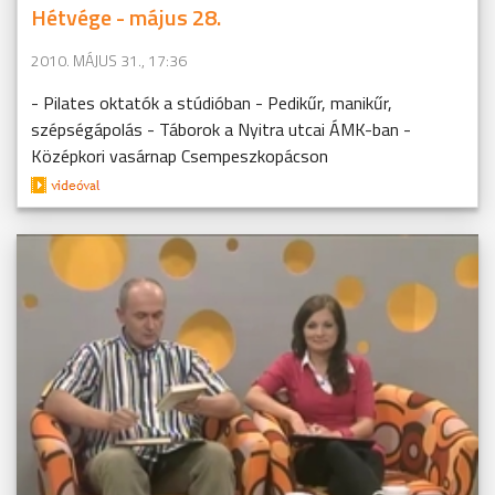
Hétvége - május 28.
2010. MÁJUS 31., 17:36
- Pilates oktatók a stúdióban - Pedikűr, manikűr,
szépségápolás - Táborok a Nyitra utcai ÁMK-ban -
Középkori vasárnap Csempeszkopácson