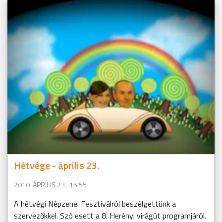
Hétvége - április 23.
2010. ÁPRILIS 23., 15:55
A hétvégi Népzenei Fesztiválról beszélgettünk a
szervezőkkel. Szó esett a 8. Herényi virágút programjáról.