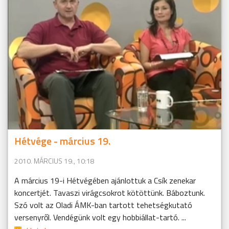
Hétvége - március 19.
2010. MÁRCIUS 19., 10:18
A március 19-i Hétvégében ajánlottuk a Csík zenekar
koncertjét. Tavaszi virágcsokrot kötöttünk. Báboztunk.
Szó volt az Oladi ÁMK-ban tartott tehetségkutató
versenyről. Vendégünk volt egy hobbiállat-tartó. ...