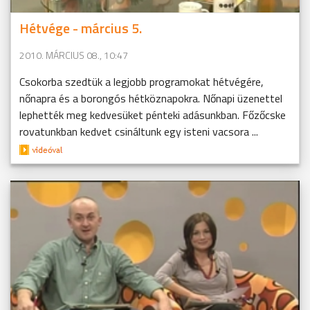
Hétvége - március 5.
2010. MÁRCIUS 08., 10:47
Csokorba szedtük a legjobb programokat hétvégére,
nőnapra és a borongós hétköznapokra. Nőnapi üzenettel
lephették meg kedvesüket pénteki adásunkban. Főzőcske
rovatunkban kedvet csináltunk egy isteni vacsora ...