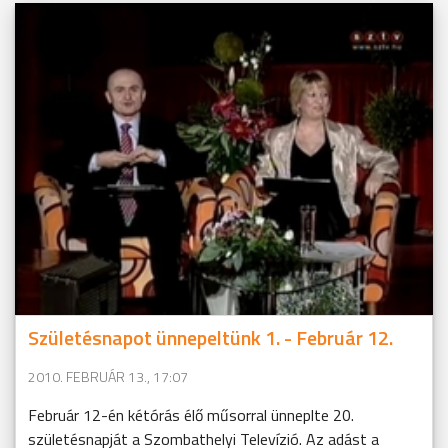
Születésnapot ünnepeltünk 1. - Február 12.
2010. FEBRUÁR 13., 17:07
Február 12-én kétórás élő műsorral ünneplte 20.
születésnapját a Szombathelyi Televízió. Az adást a