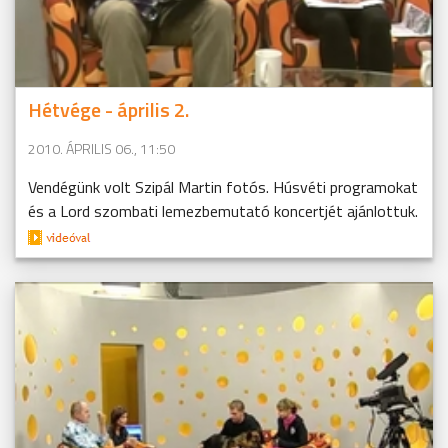
Hétvége - április 2.
2010. ÁPRILIS 06., 11:50
Vendégünk volt Szipál Martin fotós. Húsvéti programokat
és a Lord szombati lemezbemutató koncertjét ajánlottuk.