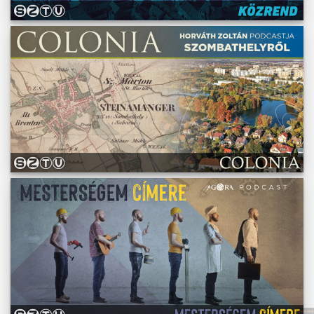
Műsoraink