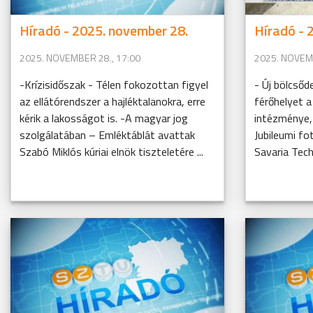
Híradó - 2025. november 28.
Híradó - 
2025. NOVEMBER 28., 17:00
2025. NOVEMB
-Krízisidőszak - Télen fokozottan figyel
- Új bölcsőd
az ellátórendszer a hajléktalanokra, erre
férőhelyet 
kérik a lakosságot is. -A magyar jog
intézménye, 
szolgálatában – Emléktáblát avattak
Jubileumi fo
Szabó Miklós kúriai elnök tiszteletére ...
Savaria Tech