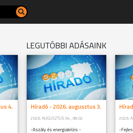
LEGUTÓBBI ADÁSAINK
us 4.
Híradó - 2026. augusztus 3.
Hírad
2026. AUGUSZTUS 04., 08:02
2026. 
-Aszály és energiakrízis -
-Fejle