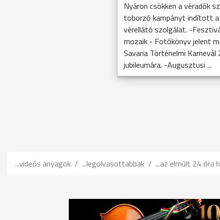
Nyáron csökken a véradók s
toborzó kampányt indított a
vérellátó szolgálat. -Fesztivá
mozaik - Fotókönyv jelent m
Savaria Történelmi Karnevál 
jubileumára. -Augusztusi ...
...videós anyagok
...legolvasottabbak
...az elmúlt 24 óra h