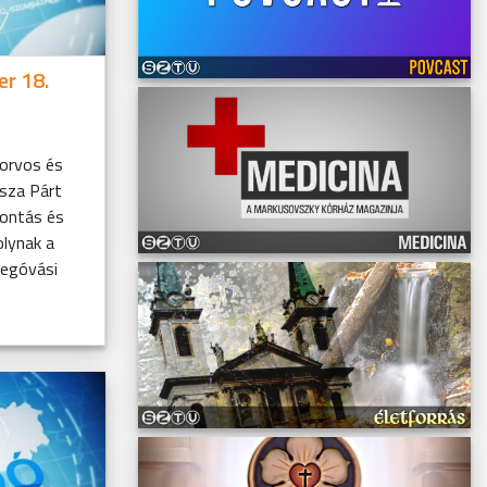
er 18.
 orvos és
Tisza Párt
Bontás és
olynak a
megóvási