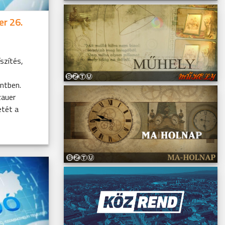
er 26.
szítés,
ntben.
zauer
etét a