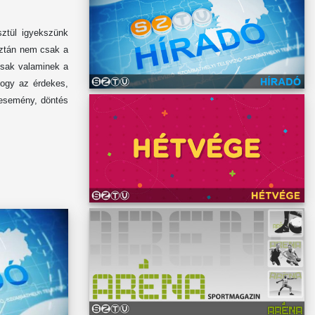
sztül igyekszünk
aztán nem csak a
csak valaminek a
hogy az érdekes,
ű esemény, döntés