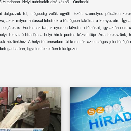
ő Híradóban. Helyi tudnivalók első kézből - Önöknek!
ákat dolgozzuk fel, mégpedig velük együtt. Ezért személyes példákon kere
va, azok milyen hatással lehetnek a térségben lakókra, a környezetre. Így 
i polgárok is. Fontosnak tartjuk nyomon követni a témákat, így aztán nem 
lyi Televízió híradója a helyi hírek pontos közvetítője. Arra törekszünk, 
assuk nézőinkhez. A helyi történéseken túl keressük az országos jelentőség
befogadhatóan, figyelemfelkeltően feldolgozni.