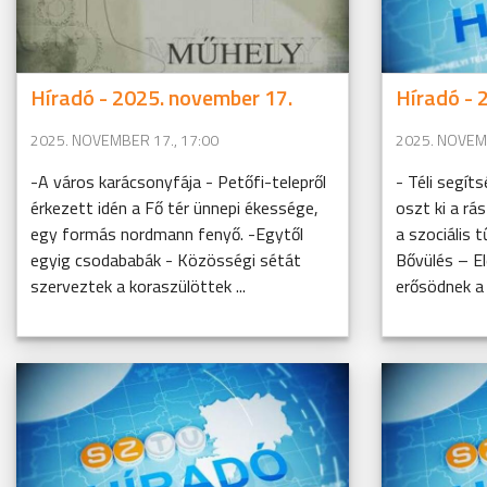
Híradó - 2025. november 17.
Híradó - 
2025. NOVEMBER 17., 17:00
2025. NOVEMB
-A város karácsonyfája - Petőfi-telepről
- Téli segí
érkezett idén a Fő tér ünnepi ékessége,
oszt ki a r
egy formás nordmann fenyő. -Egytől
a szociális 
egyig csodababák - Közösségi sétát
Bővülés – E
szerveztek a koraszülöttek ...
erősödnek a s