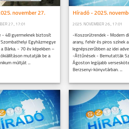
2025. november 27.
Híradó - 2025. novemb
ER 27., 17:01
2025. NOVEMBER 26., 17:01
e - 48 gyermeknek biztosít
-Koszorútrendek - Modern dí
a Szombathelyi Egyházmegye
arany, fehér és piros színek a
a Bárka. - 70 év képekben –
legnépszerűbben az idei adve
tókiállításon mutatják be a
-Áttűnések - Bemutatták S
nikum múltját ...
Ágoston legújabb versesköt
Berzsenyi-könyvtárban. ...