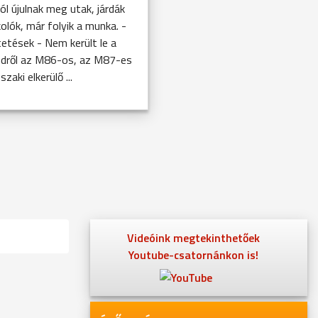
ól újulnak meg utak, járdák
olók, már folyik a munka. -
etések - Nem került le a
ndről az M86-os, az M87-es
szaki elkerülő ...
Videóink megtekinthetőek
Youtube-csatornánkon is!