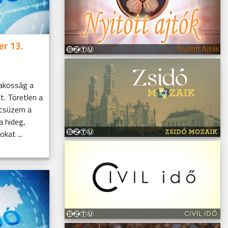
er 13.
lakosság a
. Töretlen a
úcsüzem a
a hideg,
kat ...