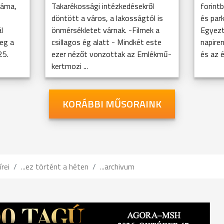
záma,
Takarékossági intézkedésekről
forintb
döntött a város, a lakosságtól is
és park
l
önmérsékletet várnak. -Filmek a
Egyezt
eg a
csillagos ég alatt - Mindkét este
napire
25.
ezer nézőt vonzottak az Emlékmű-
és az é
kertmozi ...
KORÁBBI MŰSORAINK
írei
...ez történt a héten
...archivum