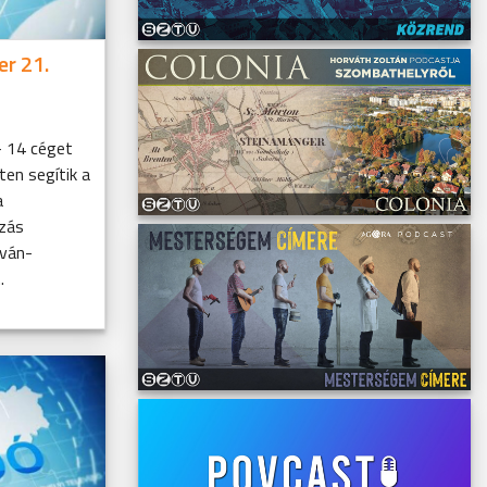
er 21.
 14 céget
ten segítik a
a
ozás
tván-
.