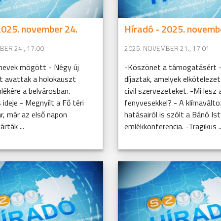
2025. november 24.
Híradó - 2025. novemb
ER 24., 17:00
2025. NOVEMBER 21., 17:01
nevek mögött - Négy új
-Köszönet a támogatásért -
t avattak a holokauszt
díjaztak, amelyek elkötelezet
lékére a belvárosban.
civil szervezeteket. -Mi lesz 
ideje - Megnyílt a Fő téri
fenyvesekkel? - A klímavált
r, már az első napon
hatásairól is szólt a Bánó Is
rták ...
emlékkonferencia. -Tragikus ..