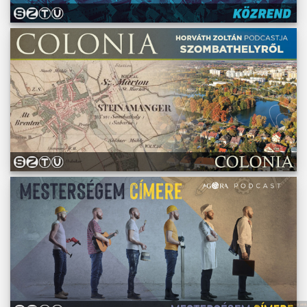
Műsoraink