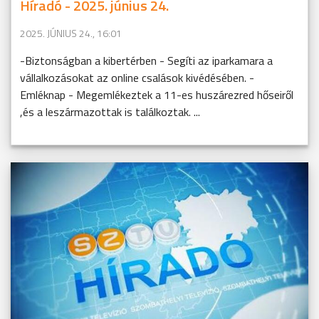
Híradó - 2025. június 24.
2025. JÚNIUS 24., 16:01
-Biztonságban a kibertérben - Segíti az iparkamara a
vállalkozásokat az online csalások kivédésében. -
Emléknap - Megemlékeztek a 11-es huszárezred hőseiről
,és a leszármazottak is találkoztak. ...