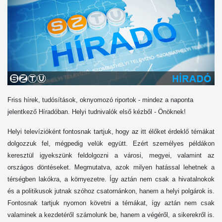
Friss hírek, tudósítások, oknyomozó riportok - mindez a naponta
jelentkező Híradóban. Helyi tudnivalók első kézből - Önöknek!
Helyi televízióként fontosnak tartjuk, hogy az itt élőket érdeklő témákat
dolgozzuk fel, mégpedig velük együtt. Ezért személyes példákon
keresztül igyekszünk feldolgozni a városi, megyei, valamint az
országos döntéseket. Megmutatva, azok milyen hatással lehetnek a
térségben lakókra, a környezetre. Így aztán nem csak a hivatalnokok
és a politikusok jutnak szóhoz csatornánkon, hanem a helyi polgárok is.
Fontosnak tartjuk nyomon követni a témákat, így aztán nem csak
valaminek a kezdetéről számolunk be, hanem a végéről, a sikerekről is.