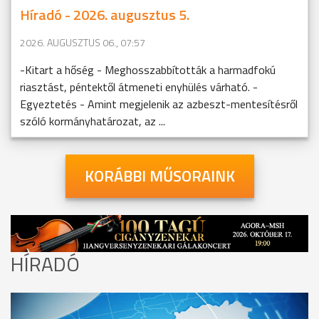
Híradó - 2026. augusztus 5.
2026. AUGUSZTUS 06., 07:57
-Kitart a hőség - Meghosszabbították a harmadfokú
riasztást, péntektől átmeneti enyhülés várható. -
Egyeztetés - Amint megjelenik az azbeszt-mentesítésről
szóló kormányhatározat, az ...
KORÁBBI MŰSORAINK
HÍRADÓ