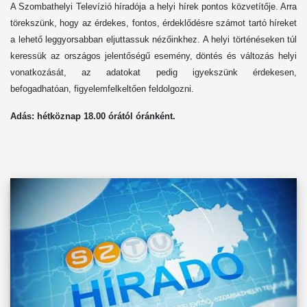
A Szombathelyi Televízió híradója a helyi hírek pontos közvetítője. Arra
törekszünk, hogy az érdekes, fontos, érdeklődésre számot tartó híreket
a lehető leggyorsabban eljuttassuk nézőinkhez. A helyi történéseken túl
keressük az országos jelentőségű esemény, döntés és változás helyi
vonatkozását, az adatokat pedig igyekszünk érdekesen,
befogadhatóan, figyelemfelkeltően feldolgozni.
Adás: hétköznap 1
8
.00 órától óránként.