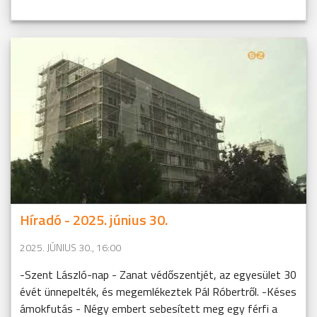
Híradó - 2025. június 30.
2025. JÚNIUS 30., 16:00
-Szent László-nap - Zanat védőszentjét, az egyesület 30
évét ünnepelték, és megemlékeztek Pál Róbertről. -Késes
ámokfutás - Négy embert sebesített meg egy férfi a