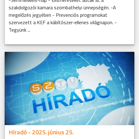
-Semmelweis-nap - Elismeréseket adtak át a
szakdolgozói kamara szombathelyi ünnepségén. -A
megelőzés jegyében - Prevenciós programokat
szervezett a KEF a kábítószer-ellenes világnapon. -
Tegyünk ...
Híradó - 2025. június 25.