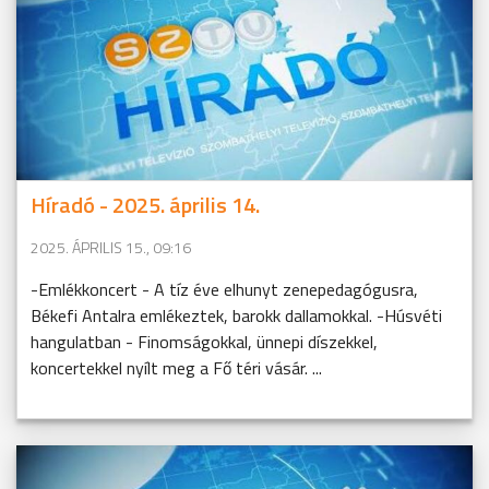
Híradó - 2025. április 14.
2025. ÁPRILIS 15., 09:16
-Emlékkoncert - A tíz éve elhunyt zenepedagógusra,
Békefi Antalra emlékeztek, barokk dallamokkal. -Húsvéti
hangulatban - Finomságokkal, ünnepi díszekkel,
koncertekkel nyílt meg a Fő téri vásár. ...