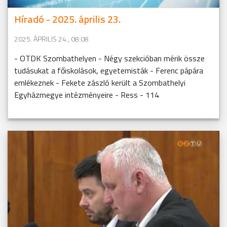
Híradó - 2025. április 23.
2025. ÁPRILIS 24., 08:08
- OTDK Szombathelyen - Négy szekcióban mérik össze
tudásukat a főiskolások, egyetemisták - Ferenc pápára
emlékeznek - Fekete zászló került a Szombathelyi
Egyházmegye intézményeire - Ress - 114