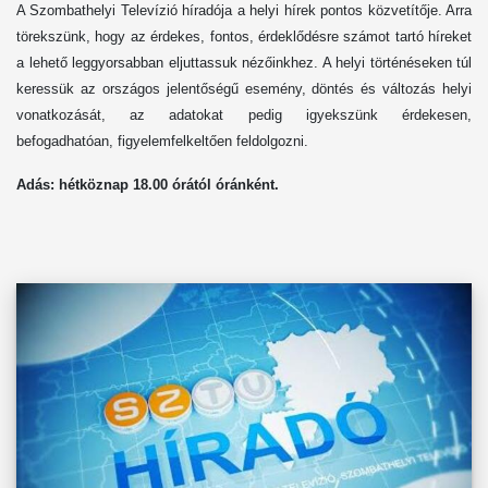
A Szombathelyi Televízió híradója a helyi hírek pontos közvetítője. Arra
törekszünk, hogy az érdekes, fontos, érdeklődésre számot tartó híreket
a lehető leggyorsabban eljuttassuk nézőinkhez. A helyi történéseken túl
keressük az országos jelentőségű esemény, döntés és változás helyi
vonatkozását, az adatokat pedig igyekszünk érdekesen,
befogadhatóan, figyelemfelkeltően feldolgozni.
Adás: hétköznap 1
8
.00 órától óránként.