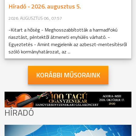
Híradó - 2026. augusztus 5.
2026. AUGUSZTUS 06., 07:57
-Kitart a hőség - Meghosszabbították a harmadfokú
riasztást, péntektől átmeneti enyhülés várható. -
Egyeztetés - Amint megjelenik az azbeszt-mentesítésről
szóló kormányhatározat, az ...
KORÁBBI MŰSORAINK
HÍRADÓ