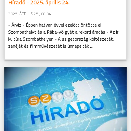
Híradó - 2025. április 24.
2025. ÁPRILIS 25., 08:34
- Árvíz - Éppen hatvan évvel ezelőtt öntötte el
Szombathelyt és a Rába-völgyét a rekord áradás - Az ír
kultúra Szombathelyen - A szigetország költészetét,
zenéjét és filmművészetét is ünnepelték ...