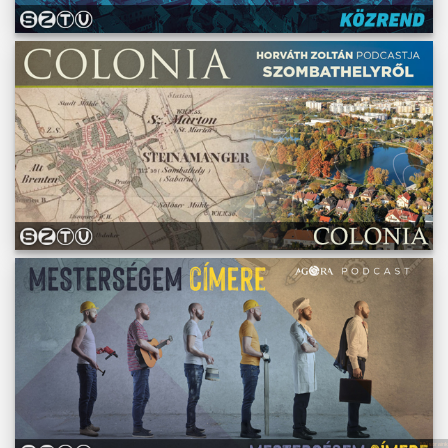
Műsoraink