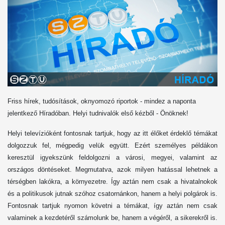
Friss hírek, tudósítások, oknyomozó riportok - mindez a naponta
jelentkező Híradóban. Helyi tudnivalók első kézből - Önöknek!
Helyi televízióként fontosnak tartjuk, hogy az itt élőket érdeklő témákat
dolgozzuk fel, mégpedig velük együtt. Ezért személyes példákon
keresztül igyekszünk feldolgozni a városi, megyei, valamint az
országos döntéseket. Megmutatva, azok milyen hatással lehetnek a
térségben lakókra, a környezetre. Így aztán nem csak a hivatalnokok
és a politikusok jutnak szóhoz csatornánkon, hanem a helyi polgárok is.
Fontosnak tartjuk nyomon követni a témákat, így aztán nem csak
valaminek a kezdetéről számolunk be, hanem a végéről, a sikerekről is.