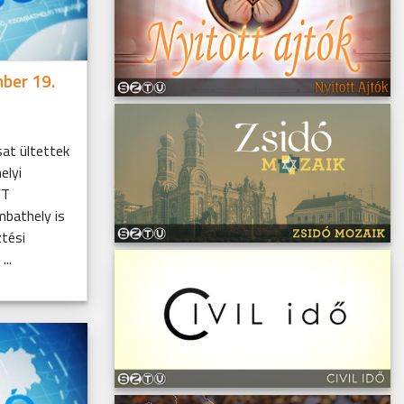
ber 19.
sat ültettek
elyi
FT
bathely is
tési
...