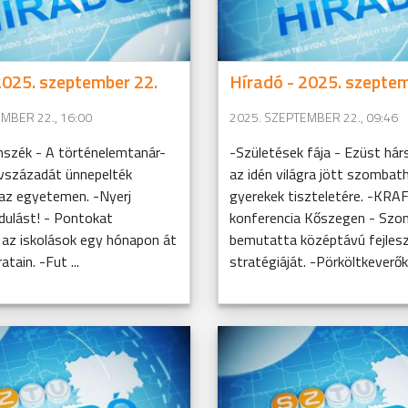
2025. szeptember 22.
Híradó - 2025. szeptem
MBER 22., 16:00
2025. SZEPTEMBER 22., 09:46
nszék - A történelemtanár-
-Születések fája - Ezüst hár
évszázadát ünnepelték
az idén világra jött szombath
z egyetemen. -Nyerj
gyerekek tiszteletére. -KRA
dulást! - Pontokat
konferencia Kőszegen - Szom
 az iskolások egy hónapon át
bemutatta középtávú fejlesz
atain. -Fut ...
stratégiáját. -Pörköltkeverők 