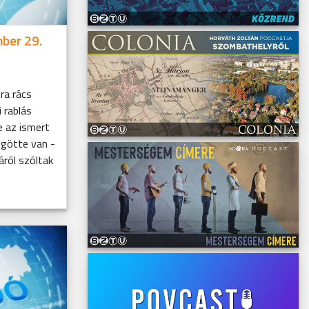
ber 29.
ra rács
 rablás
e az ismert
ögötte van -
áról szóltak