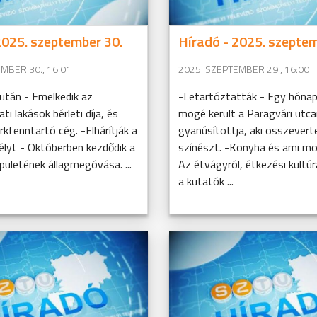
2025. szeptember 30.
Híradó - 2025. szeptem
MBER 30., 16:01
2025. SZEPTEMBER 29., 16:00
után - Emelkedik az
-Letartóztatták - Egy hónap
i lakások bérleti díja, és
mögé került a Paragvári utcai
arkfenntartó cég. -Elhárítják a
gyanúsítottja, aki összevert
élyt - Októberben kezdődik a
színészt. -Konyha és ami m
ületének állagmegóvása. ...
Az étvágyról, étkezési kultúr
a kutatók ...