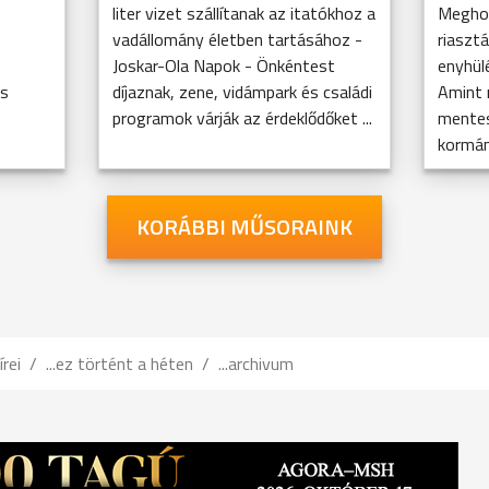
liter vizet szállítanak az itatókhoz a
Meghos
vadállomány életben tartásához -
riaszt
Joskar-Ola Napok - Önkéntest
enyhül
es
díjaznak, zene, vidámpark és családi
Amint 
programok várják az érdeklődőket ...
mentes
kormán
KORÁBBI MŰSORAINK
írei
...ez történt a héten
...archivum