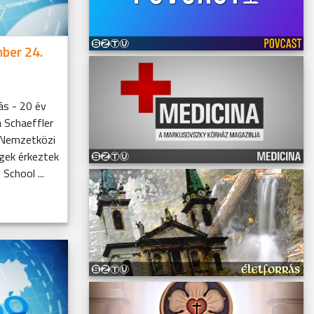
ber 24.
ás - 20 év
a Schaeffler
-Nemzetközi
gek érkeztek
School ...