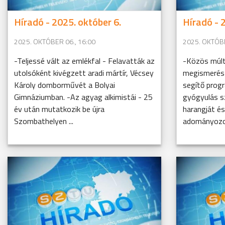
Híradó - 2025. október 6.
Híradó - 
2025. OKTÓBER 06., 16:00
2025. OKTÓBE
-Teljessé vált az emlékfal - Felavatták az
-Közös múlt 
utolsóként kivégzett aradi mártír, Vécsey
megismerést
Károly domborművét a Bolyai
segítő prog
Gimnáziumban. -Az agyag alkimistái - 25
gyógyulás s
év után mutatkozik be újra
harangját é
Szombathelyen ...
adományozot