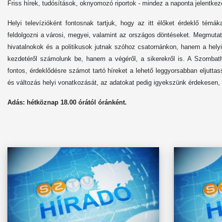
Friss hírek, tudósítások, oknyomozó riportok - mindez a naponta jelentkez
Helyi televízióként fontosnak tartjuk, hogy az itt élőket érdeklő tém
feldolgozni a városi, megyei, valamint az országos döntéseket. Megmutat
hivatalnokok és a politikusok jutnak szóhoz csatornánkon, hanem a hely
kezdetéről számolunk be, hanem a végéről, a sikerekről is. A Szombathe
fontos, érdeklődésre számot tartó híreket a lehető leggyorsabban eljutt
és változás helyi vonatkozását, az adatokat pedig igyekszünk érdekesen, 
Adás: hétköznap 1
8
.00 órától óránként.