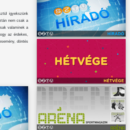
sztül igyekszünk
aztán nem csak a
csak valaminek a
hogy az érdekes,
ű esemény, döntés