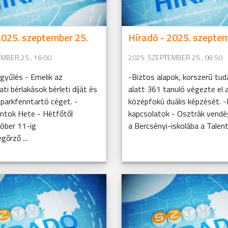
2025. szeptember 25.
Híradó - 2025. szeptem
MBER 25., 16:00
2025. SZEPTEMBER 25., 08:50
gyűlés - Emelik az
-Biztos alapok, korszerű tud
i bérlakások bérleti díját és
alatt 361 tanuló végezte el 
a parkfenntartó céget. -
középfokú duális képzését. 
tok Hete - Hétfőtől
kapcsolatok - Osztrák vendé
óber 11-ig
a Bercsényi-iskolába a Talent 
őrző ...