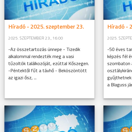
Híradó - 2025. szeptember 23.
Híradó - 
2025. SZEPTEMBER 23., 16:00
2025. SZEPTE
-Az összetartozás ünnepe - Tizedik
-50 éves ta
alkalommal rendezték meg a vasi
képzés fél 
tűzoltók találkozóját, ezúttal Kőszegen.
szombaton a
-Péntektől fűt a távhő - Beköszöntött
osztálykirán
az igazi ősz, ...
gyűjthetnek
a Blaguss jár