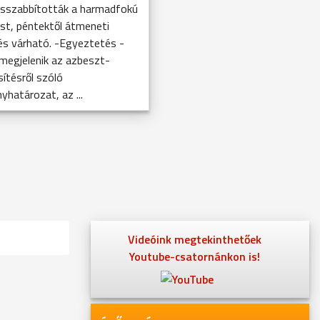
szabbították a harmadfokú
ást, péntektől átmeneti
és várható. -Egyeztetés -
megjelenik az azbeszt-
ítésről szóló
yhatározat, az ...
Videóink megtekinthetőek
Youtube-csatornánkon is!