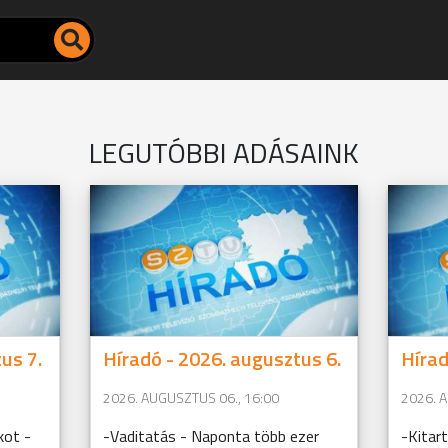
LEGUTÓBBI ADÁSAINK
us 7.
Híradó - 2026. augusztus 6.
Hírad
2026. AUGUSZTUS 06., 16:00
2026. 
kot -
-Vaditatás - Naponta több ezer
-Kitar