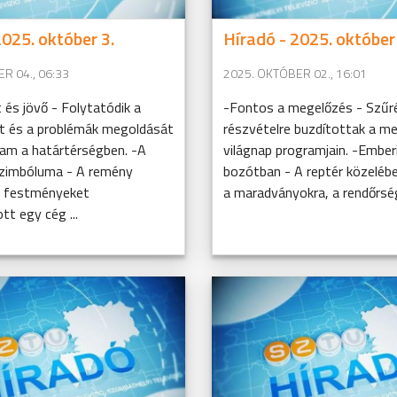
2025. október 3.
Híradó - 2025. október 
R 04., 06:33
2025. OKTÓBER 02., 16:01
és jövő - Folytatódik a
-Fontos a megelőzés - Szűr
 és a problémák megoldását
részvételre buzdítottak a mell
ram a határtérségben. -A
világnap programjain. -Ember
zimbóluma - A remény
bozótban - A reptér közeléb
s festményeket
a maradványokra, a rendőrség 
t egy cég ...