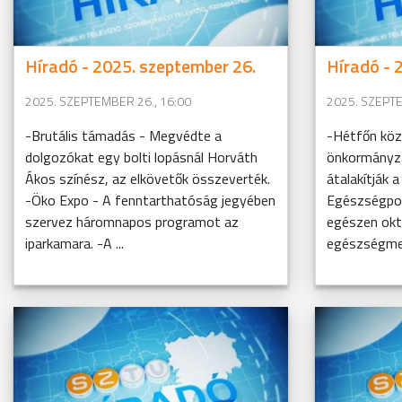
Híradó - 2025. szeptember 26.
Híradó - 
2025. SZEPTEMBER 26., 16:00
2025. SZEPTE
-Brutális támadás - Megvédte a
-Hétfőn köz
dolgozókat egy bolti lopásnál Horváth
önkormányzat
Ákos színész, az elkövetők összeverték.
átalakítják 
-Öko Expo - A fenntarthatóság jegyében
Egészségpon
szervez háromnapos programot az
egészen okt
iparkamara. -A ...
egészségmeg