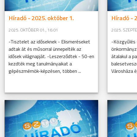
Híradó - 2025. október 1.
Híradó - 
2025. OKTÓBER 01., 16:01
2025. SZEPTE
-Tisztelet az időseknek - Elismeréseket
-Közgyűlés 
adtak át és műsorral ünnepelték az
önkormányzat
idősek világnapját. -Leszerződtek - 50-en
átalakul a p
kezdték meg tanulmányaikat a
balesetvesz
gépészmérnök-képzésen, többen ...
Városháza ép