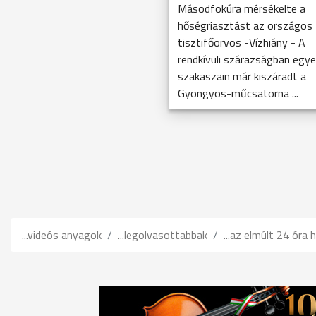
Másodfokúra mérsékelte a
hőségriasztást az országos
tisztifőorvos -Vízhiány - A
rendkívüli szárazságban egy
szakaszain már kiszáradt a
Gyöngyös-műcsatorna ...
...videós anyagok
...legolvasottabbak
...az elmúlt 24 óra h