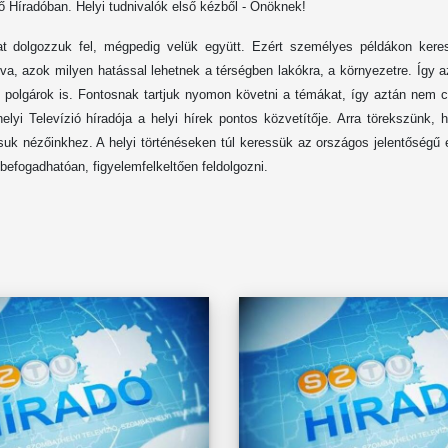
ő Híradóban. Helyi tudnivalók első kézből - Önöknek!
ákat dolgozzuk fel, mégpedig velük együtt. Ezért személyes példákon kere
va, azok milyen hatással lehetnek a térségben lakókra, a környezetre. Így 
i polgárok is. Fontosnak tartjuk nyomon követni a témákat, így aztán nem 
lyi Televízió híradója a helyi hírek pontos közvetítője. Arra törekszünk, 
assuk nézőinkhez. A helyi történéseken túl keressük az országos jelentőség
befogadhatóan, figyelemfelkeltően feldolgozni.