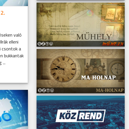
2.
éseken való
rák elleni
i csontok a
en bukkantak
...