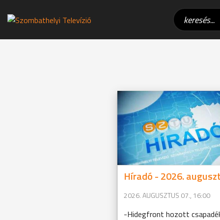
Híradó - 2026. auguszt
2026. AUGUSZTUS 07., 16:00
-Hidegfront hozott csapadé