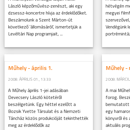
László képzőművész-zenészt, aki egy
hétvégén me
dzsessz-koncertre hívja az érdeklődőket.
megyei filmf
Beszámolunk a Szent Márton-út
szervezővel,
következő 'állomásáról', ismertetjük a
Vendégünk le
Levéltári Nap programjait, ...
portrémintá
Műhely - április 1.
Műhely - 
2008. ÁPRILIS 01., 13:33
2008. MÁRCIU
A Műhely április 1-jei adásában
A mai Műhel
Devecsery László kötetéről
forog. Besz
beszélgetünk. Egy héttel ezelőtt a
bemutatott 
Bozsik Yvette Társulat és a Nemzeti
egy hamaros
Táncház közös produkcióját tekinthették
könyvről és 
meg az érdeklődők az
aktuális prog