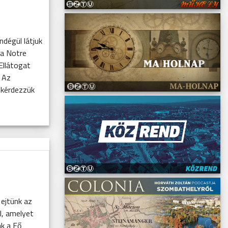
ndégül látjuk
 a Notre
Ellátogat
 Az
 kérdezzük
 ejtünk az
l, amelyet
ak a Fő