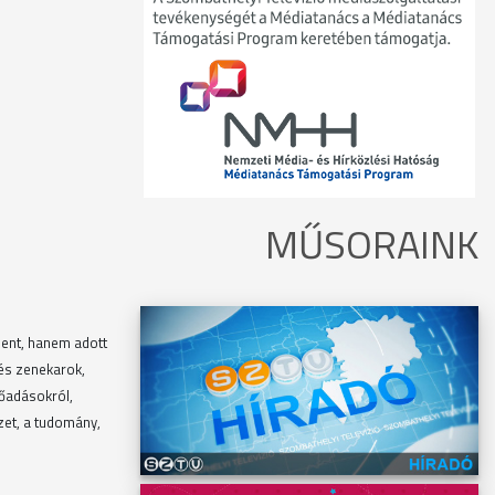
MŰSORAINK
lent, hanem adott
-és zenekarok,
lőadásokról,
szet, a tudomány,