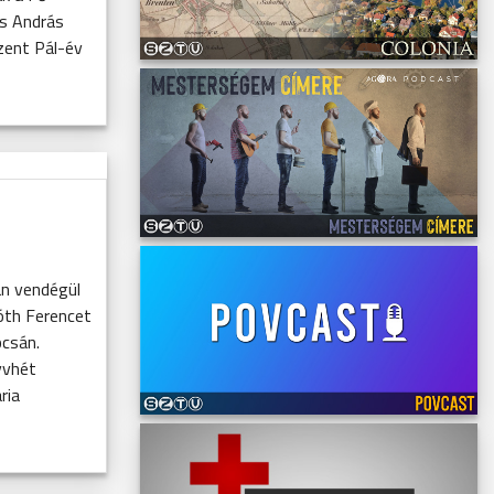
es András
zent Pál-év
an vendégül
óth Ferencet
pcsán.
yvhét
ria