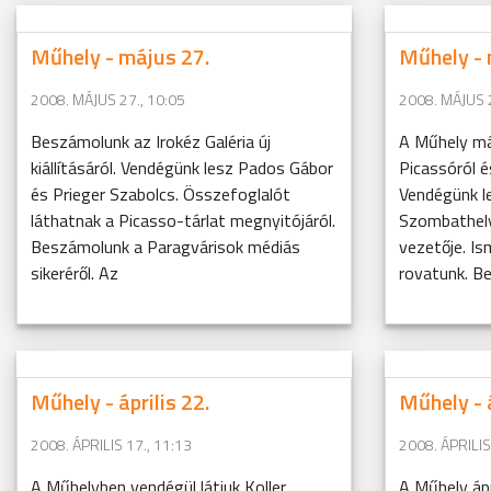
Műhely - május 27.
Műhely - 
2008. MÁJUS 27., 10:05
2008. MÁJUS 2
Beszámolunk az Irokéz Galéria új
A Műhely má
kiállításáról. Vendégünk lesz Pados Gábor
Picassóról é
és Prieger Szabolcs. Összefoglalót
Vendégünk le
láthatnak a Picasso-tárlat megnyitójáról.
Szombathely
Beszámolunk a Paragvárisok médiás
vezetője. Is
sikeréről. Az
rovatunk. Be
Műhely - április 22.
Műhely - á
2008. ÁPRILIS 17., 11:13
2008. ÁPRILIS
A Műhelyben vendégül látjuk Koller
A Műhely ápr