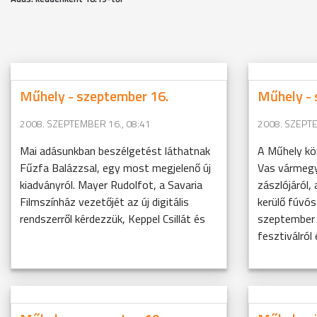
Műhely - szeptember 16.
Műhely - 
2008. SZEPTEMBER 16., 08:41
2008. SZEPTE
Mai adásunkban beszélgetést láthatnak
A Műhely kö
Fűzfa Balázzsal, egy most megjelenő új
Vas vármegy
kiadványról. Mayer Rudolfot, a Savaria
zászlójáról
Filmszínház vezetőjét az új digitális
kerülő fúvós
rendszerről kérdezzük, Keppel Csillát és
szeptember 
fesztiválról