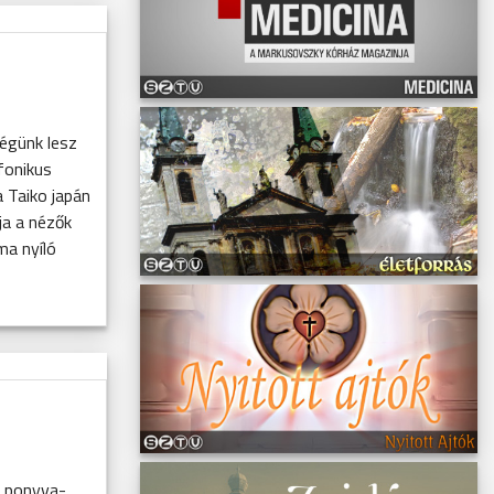
égünk lesz
fonikus
a Taiko japán
ja a nézők
ma nyíló
s ponyva-