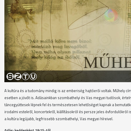
A kultúra és a tudomány mindig is az emberiség hajtóerői voltak. Műhely cí
esetben a jövőt is. Adásainkban szombathelyi és Vas megyei tudósok, értelm
táncegyüttesek lépnek fel és természetesen lehetőséget kapnak a bemutatk
irodalmi estekről, koncertekről, kiállításokról és persze jeles évfordulókró
a kultúra legújabb, legfrissebb szombathelyi, Vas megyei híreivel.
Adás: keddenként 18
:15-től