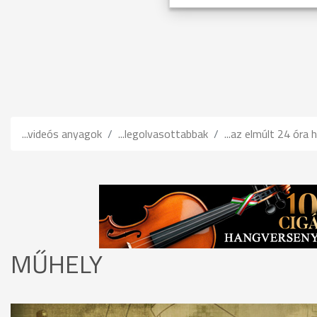
...videós anyagok
...legolvasottabbak
...az elmúlt 24 óra h
MŰHELY