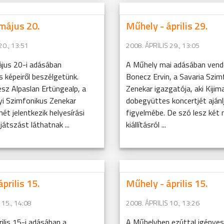
május 20.
Műhely - április 29.
0., 13:51
2008. ÁPRILIS 29., 13:05
jus 20-i adásában
A Műhely mai adásában vend
s képeiről beszélgetünk.
Bonecz Ervin, a Savaria Szim
sz Alpaslan Ertüngealp, a
Zenekar igazgatója, aki Kijim
i Szimfonikus Zenekar
dobegyüttes koncertjét ajánl
mét jelentkezik helyesírási
figyelmébe. De szó lesz két 
játszást láthatnak ...
kiállításról ...
prilis 15.
Műhely - április 15.
 15., 14:08
2008. ÁPRILIS 10., 13:26
ilis 15-i adásában a
A Műhelyben ezúttal igénye