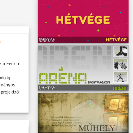
.
k a Ferrum
t
dő új
dományos
rojektről.