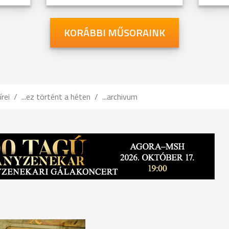
KORÁBBI MŰSORAINK
írei
...ez történt a héten
...archivum