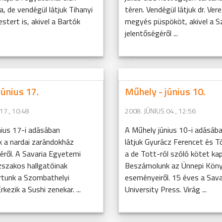
ja, de vendégül látjuk Tihanyi
téren. Vendégül látjuk dr. Ver
stert is, akivel a Bartók
megyés püspököt, akivel a S
jelentőségéről ...
június 17.
Műhely - június 10.
17., 10:48
2008. JÚNIUS 04., 12:56
nius 17-i adásában
A Műhely június 10-i adásáb
 a nardai zarándokház
látjuk Gyurácz Ferencet és T
éről. A Savaria Egyetemi
a de Tott-ról szóló kötet ka
zszakos hallgatóinak
Beszámolunk az Ünnepi Kön
jártunk a Szombathelyi
eseményeiről. 15 éves a Sava
kezik a Sushi zenekar. ...
University Press. Virág ...