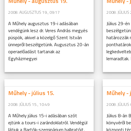
Műhely - augusztus 19.
Műhely - j
2008. AUGUSZTUS 19., 09:17
2008. JÚLIUS 
A Műhely augusztus 19-i adásában
Július 29-én 
vendégünk lesz dr. Veres András megyés
beszélgetün
püspök, akivel a közelgő Szent István
határozzák m
ünnepről beszélgetünk. Augusztus 20-án
ponthatárok
operaelőadást tartanak az
legkedvelteb
Egyházmegyei
lemaradtak. 
Műhely - július 15.
Műhely - j
2008. JÚLIUS 15., 10:49
2008. JÚLIUS 
A Műhely július 15-i adásában szót
Július 8-án 
ejtünk a tours-i zarándoklatról. Vendégül
könyvéről b
látjuk a Bartók-szeminárium hallgatóit,
központi tém