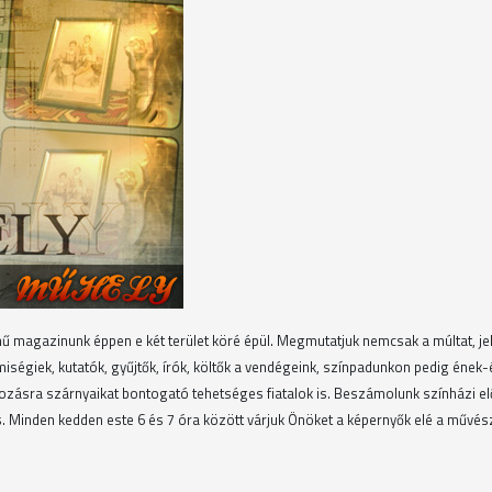
mű magazinunk éppen e két terület köré épül. Megmutatjuk nemcsak a múltat, je
iségiek, kutatók, gyűjtők, írók, költők a vendégeink, színpadunkon pedig ének
ozásra szárnyaikat bontogató tehetséges fiatalok is. Beszámolunk színházi e
l is. Minden kedden este 6 és 7 óra között várjuk Önöket a képernyők elé a művé