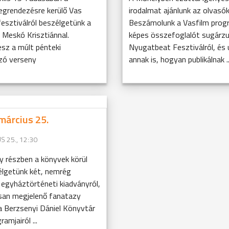
grendezésre kerülő Vas
irodalmat ajánlunk az olvasók
esztiválról beszélgetünk a
Beszámolunk a Vasfilm progr
 Meskó Krisztiánnal.
képes összefoglalót sugárzu
sz a múlt pénteki
Nyugatbeat Fesztiválról, és 
zó verseny
annak is, hogyan publikálnak ..
március 25.
S 25., 12:30
y részben a könyvek körül
élgetünk két, nemrég
egyháztörténeti kiadványról,
an megjelenő fanatazy
a Berzsenyi Dániel Könyvtár
ramjairól ...