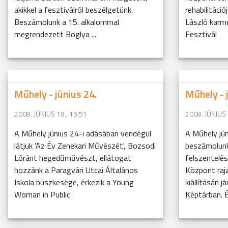
akikkel a fesztiválról beszélgetünk.
rehabilitáció
Beszámolunk a 15. alkalommal
László karme
megrendezett Boglya ...
Fesztivál
Műhely - június 24.
Műhely - 
2008. JÚNIUS 18., 15:51
2008. JÚNIUS 
A Műhely június 24-i adásában vendégül
A Műhely jú
látjuk 'Az Év Zenekari Művészét', Bozsodi
beszámolunk
Lóránt hegedűművészt, ellátogat
felszentelés
hozzánk a Paragvári Utcai Általános
Központ raj
Iskola büszkesége, érkezik a Young
kiállításán 
Woman in Public
Képtárban. Ér