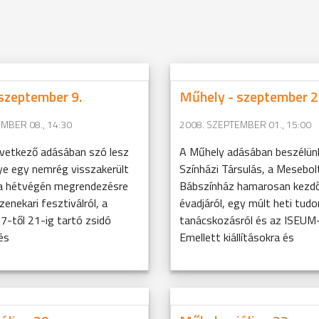
szeptember 9.
Műhely - szeptember 2
MBER 08., 14:30
2008. SZEPTEMBER 01., 15:00
vetkező adásában szó lesz
A Műhely adásában beszélün
e egy nemrég visszakerült
Színházi Társulás, a Mesebol
, a hétvégén megrendezésre
Bábszínház hamarosan kezdő
zenekari fesztiválról, a
évadjáról, egy múlt heti tu
7-től 21-ig tartó zsidó
tanácskozásról és az ISEUM-p
 és
Emellett kiállításokra és