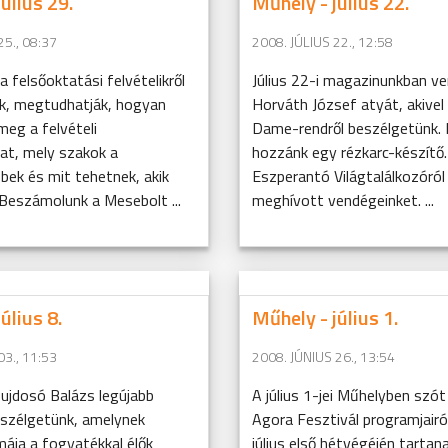
úlius 29.
Műhely - július 22.
25., 08:37
2008. JÚLIUS 22., 12:58
a felsőoktatási felvételikről
Július 22-i magazinunkban ve
k, megtudhatják, hogyan
Horváth József atyát, akivel
eg a felvételi
Dame-rendről beszélgetünk. 
at, mely szakok a
hozzánk egy rézkarc-készítő.
bek és mit tehetnek, akik
Eszperantó Világtalálkozóról
Beszámolunk a Mesebolt ...
meghívott vendégeinket. ...
úlius 8.
Műhely - július 1.
03., 11:53
2008. JÚNIUS 26., 13:54
Bujdosó Balázs legújabb
A július 1-jei Műhelyben szót
eszélgetünk, amelynek
Agora Fesztivál programjairó
ája a fogyatékkal élők
július első hétvégéjén tartan