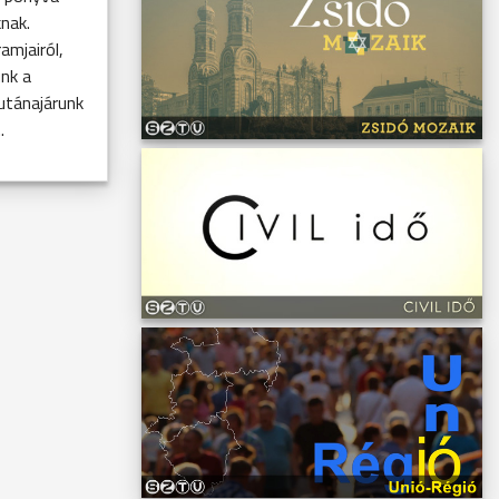
nak.
amjairól,
nk a
utánajárunk
.