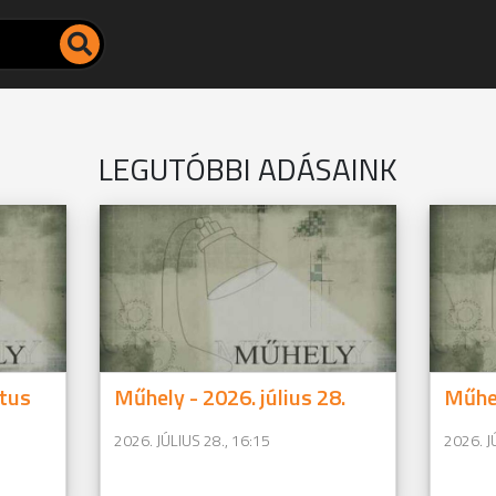
LEGUTÓBBI ADÁSAINK
tus
Műhely - 2026. július 28.
Műhel
2026. JÚLIUS 28., 16:15
2026. J