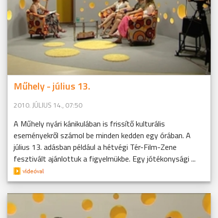
Műhely - július 13.
2010. JÚLIUS 14., 07:50
A Műhely nyári kánikulában is frissítő kulturális
eseményekről számol be minden kedden egy órában. A
július 13. adásban például a hétvégi Tér-Film-Zene
fesztivált ajánlottuk a figyelmükbe. Egy jótékonysági ...