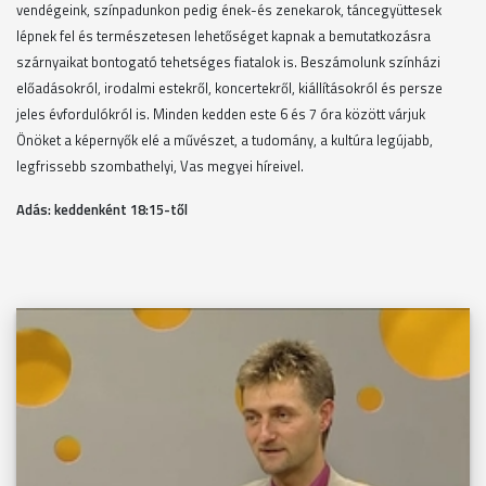
vendégeink, színpadunkon pedig ének-és zenekarok, táncegyüttesek
lépnek fel és természetesen lehetőséget kapnak a bemutatkozásra
szárnyaikat bontogató tehetséges fiatalok is. Beszámolunk színházi
előadásokról, irodalmi estekről, koncertekről, kiállításokról és persze
jeles évfordulókról is. Minden kedden este 6 és 7 óra között várjuk
Önöket a képernyők elé a művészet, a tudomány, a kultúra legújabb,
legfrissebb szombathelyi, Vas megyei híreivel.
Adás: keddenként 18
:15-től