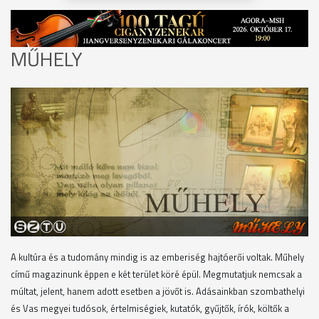
MŰHELY
A kultúra és a tudomány mindig is az emberiség hajtóerői voltak. Műhely
című magazinunk éppen e két terület köré épül. Megmutatjuk nemcsak a
múltat, jelent, hanem adott esetben a jövőt is. Adásainkban szombathelyi
és Vas megyei tudósok, értelmiségiek, kutatók, gyűjtők, írók, költők a