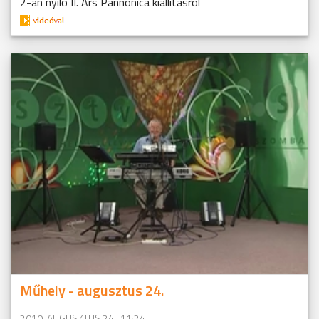
2-án nyíló II. Ars Pannonica kiállításról
Műhely - augusztus 24.
2010. AUGUSZTUS 24., 11:24