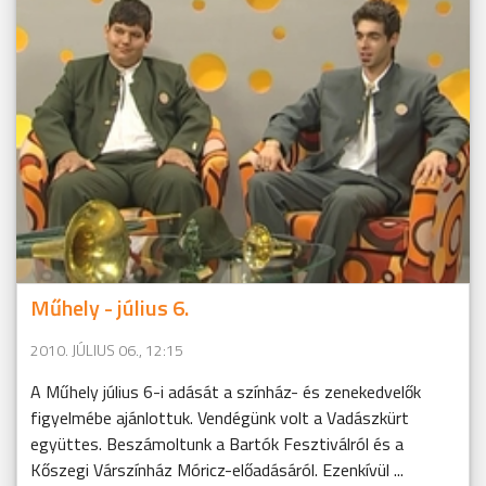
Műhely - július 6.
2010. JÚLIUS 06., 12:15
A Műhely július 6-i adását a színház- és zenekedvelők
figyelmébe ajánlottuk. Vendégünk volt a Vadászkürt
együttes. Beszámoltunk a Bartók Fesztiválról és a
Kőszegi Várszínház Móricz-előadásáról. Ezenkívül ...