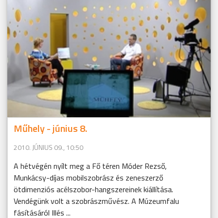
Műhely - június 8.
2010. JÚNIUS 09., 10:50
A hétvégén nyílt meg a Fő téren Móder Rezső,
Munkácsy-díjas mobilszobrász és zeneszerző
ötdimenziós acélszobor-hangszereinek kiállítása.
Vendégünk volt a szobrászművész. A Múzeumfalu
fásításáról Illés ...