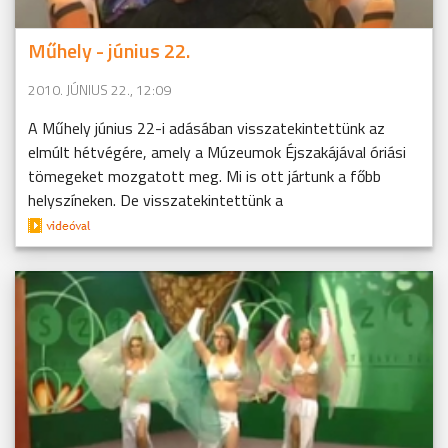
Műhely - június 22.
2010. JÚNIUS 22., 12:09
A Műhely június 22-i adásában visszatekintettünk az
elmúlt hétvégére, amely a Múzeumok Éjszakájával óriási
tömegeket mozgatott meg. Mi is ott jártunk a főbb
helyszíneken. De visszatekintettünk a