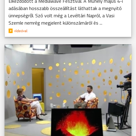
Elkezdődött a Mediawave Fesztivál. A Műhely május 4-i
adásában hosszabb összeállítást láthattak a megnyitó
ünnepségről. Szó volt még a Levéltári Napról, a Vasi
Szemle nemrég megjelent különszámáról és ...