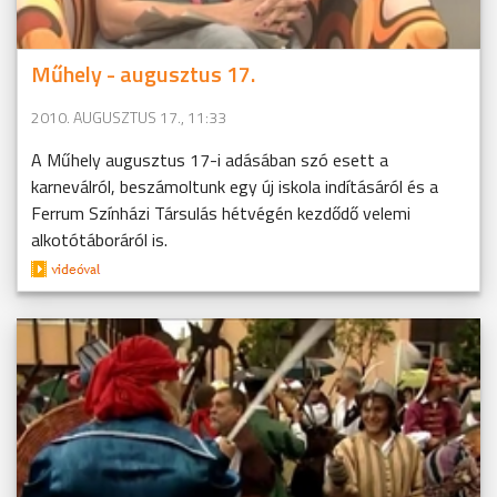
Műhely - augusztus 17.
2010. AUGUSZTUS 17., 11:33
A Műhely augusztus 17-i adásában szó esett a
karneválról, beszámoltunk egy új iskola indításáról és a
Ferrum Színházi Társulás hétvégén kezdődő velemi
alkotótáboráról is.