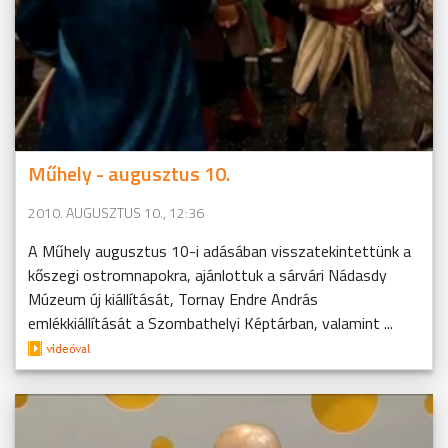
Műhely - augusztus 10.
2010. AUGUSZTUS 10., 12:36
A Műhely augusztus 10-i adásában visszatekintettünk a
kőszegi ostromnapokra, ajánlottuk a sárvári Nádasdy
Múzeum új kiállítását, Tornay Endre András
emlékkiállítását a Szombathelyi Képtárban, valamint ...