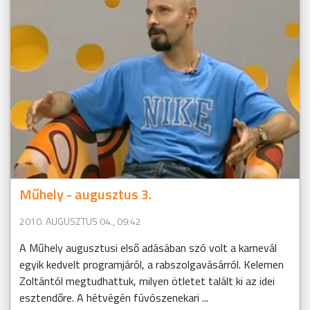
Műhely - augusztus 3.
2010. AUGUSZTUS 04., 09:42
A Műhely augusztusi első adásában szó volt a karnevál
egyik kedvelt programjáról, a rabszolgavásárról. Kelemen
Zoltántól megtudhattuk, milyen ötletet talált ki az idei
esztendőre. A hétvégén fúvószenekari ...