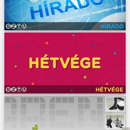
Műsoraink