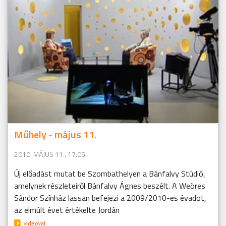
Műhely - május 11.
2010. MÁJUS 11., 17:05
Új előadást mutat be Szombathelyen a Bánfalvy Stúdió,
amelynek részleteiről Bánfalvy Ágnes beszélt. A Weöres
Sándor Színház lassan befejezi a 2009/2010-es évadot,
az elmúlt évet értékelte Jordán