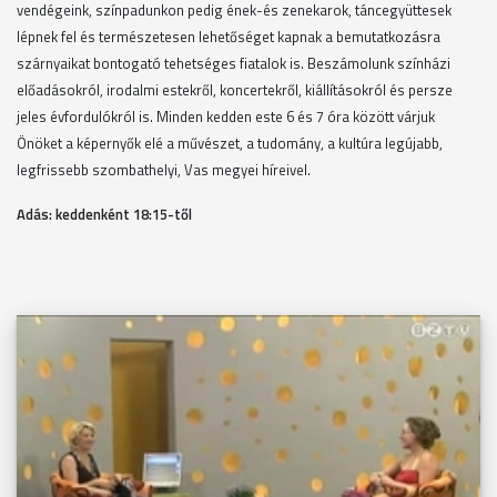
vendégeink, színpadunkon pedig ének-és zenekarok, táncegyüttesek
lépnek fel és természetesen lehetőséget kapnak a bemutatkozásra
szárnyaikat bontogató tehetséges fiatalok is. Beszámolunk színházi
előadásokról, irodalmi estekről, koncertekről, kiállításokról és persze
jeles évfordulókról is. Minden kedden este 6 és 7 óra között várjuk
Önöket a képernyők elé a művészet, a tudomány, a kultúra legújabb,
legfrissebb szombathelyi, Vas megyei híreivel.
Adás: keddenként 18
:15-től