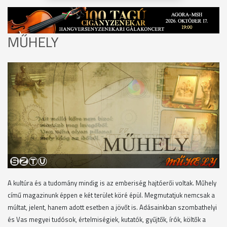
MŰHELY
A kultúra és a tudomány mindig is az emberiség hajtóerői voltak. Műhely
című magazinunk éppen e két terület köré épül. Megmutatjuk nemcsak a
múltat, jelent, hanem adott esetben a jövőt is. Adásainkban szombathelyi
és Vas megyei tudósok, értelmiségiek, kutatók, gyűjtők, írók, költők a