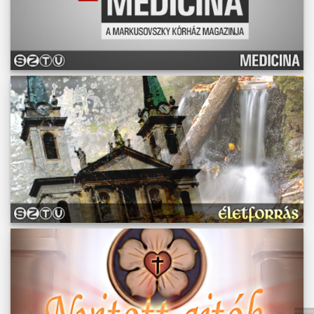
Műsoraink