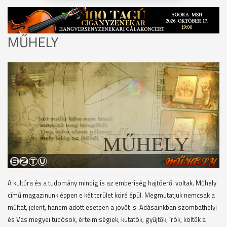
MŰHELY
A kultúra és a tudomány mindig is az emberiség hajtóerői voltak. Műhely
című magazinunk éppen e két terület köré épül. Megmutatjuk nemcsak a
múltat, jelent, hanem adott esetben a jövőt is. Adásainkban szombathelyi
és Vas megyei tudósok, értelmiségiek, kutatók, gyűjtők, írók, költők a