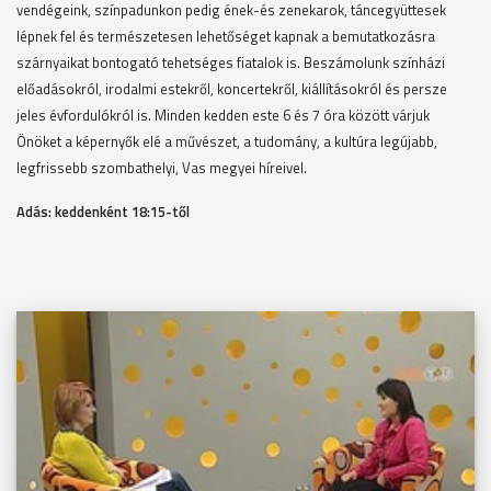
vendégeink, színpadunkon pedig ének-és zenekarok, táncegyüttesek
lépnek fel és természetesen lehetőséget kapnak a bemutatkozásra
szárnyaikat bontogató tehetséges fiatalok is. Beszámolunk színházi
előadásokról, irodalmi estekről, koncertekről, kiállításokról és persze
jeles évfordulókról is. Minden kedden este 6 és 7 óra között várjuk
Önöket a képernyők elé a művészet, a tudomány, a kultúra legújabb,
legfrissebb szombathelyi, Vas megyei híreivel.
Adás: keddenként 18
:15-től