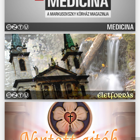
Műsoraink