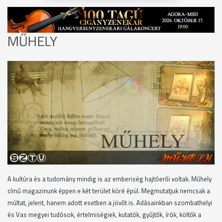
MŰHELY
A kultúra és a tudomány mindig is az emberiség hajtóerői voltak. Műhely
című magazinunk éppen e két terület köré épül. Megmutatjuk nemcsak a
múltat, jelent, hanem adott esetben a jövőt is. Adásainkban szombathelyi
és Vas megyei tudósok, értelmiségiek, kutatók, gyűjtők, írók, költők a