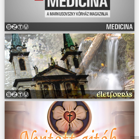
Műsoraink