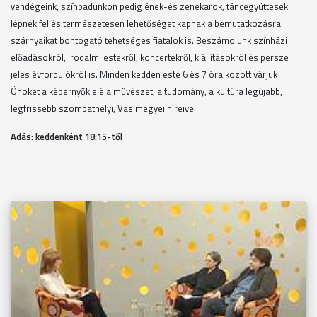
vendégeink, színpadunkon pedig ének-és zenekarok, táncegyüttesek
lépnek fel és természetesen lehetőséget kapnak a bemutatkozásra
szárnyaikat bontogató tehetséges fiatalok is. Beszámolunk színházi
előadásokról, irodalmi estekről, koncertekről, kiállításokról és persze
jeles évfordulókról is. Minden kedden este 6 és 7 óra között várjuk
Önöket a képernyők elé a művészet, a tudomány, a kultúra legújabb,
legfrissebb szombathelyi, Vas megyei híreivel.
Adás: keddenként 18
:15-től