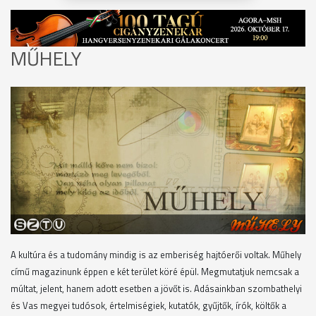
MŰHELY
A kultúra és a tudomány mindig is az emberiség hajtóerői voltak. Műhely
című magazinunk éppen e két terület köré épül. Megmutatjuk nemcsak a
múltat, jelent, hanem adott esetben a jövőt is. Adásainkban szombathelyi
és Vas megyei tudósok, értelmiségiek, kutatók, gyűjtők, írók, költők a