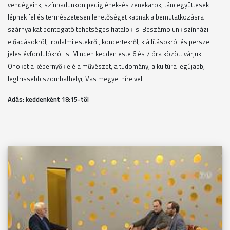
vendégeink, színpadunkon pedig ének-és zenekarok, táncegyüttesek
lépnek fel és természetesen lehetőséget kapnak a bemutatkozásra
szárnyaikat bontogató tehetséges fiatalok is. Beszámolunk színházi
előadásokról, irodalmi estekről, koncertekről, kiállításokról és persze
jeles évfordulókról is. Minden kedden este 6 és 7 óra között várjuk
Önöket a képernyők elé a művészet, a tudomány, a kultúra legújabb,
legfrissebb szombathelyi, Vas megyei híreivel.
Adás: keddenként 18
:15-től