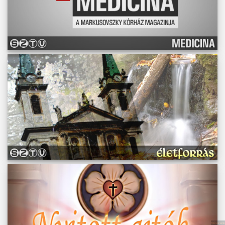
Műsoraink