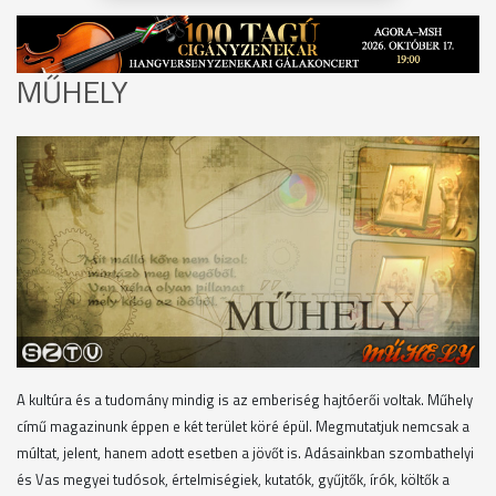
MŰHELY
A kultúra és a tudomány mindig is az emberiség hajtóerői voltak. Műhely
című magazinunk éppen e két terület köré épül. Megmutatjuk nemcsak a
múltat, jelent, hanem adott esetben a jövőt is. Adásainkban szombathelyi
és Vas megyei tudósok, értelmiségiek, kutatók, gyűjtők, írók, költők a