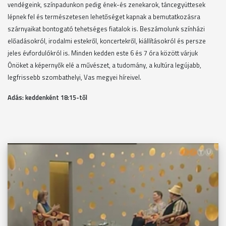
vendégeink, színpadunkon pedig ének-és zenekarok, táncegyüttesek
lépnek fel és természetesen lehetőséget kapnak a bemutatkozásra
szárnyaikat bontogató tehetséges fiatalok is. Beszámolunk színházi
előadásokról, irodalmi estekről, koncertekről, kiállításokról és persze
jeles évfordulókról is. Minden kedden este 6 és 7 óra között várjuk
Önöket a képernyők elé a művészet, a tudomány, a kultúra legújabb,
legfrissebb szombathelyi, Vas megyei híreivel.
Adás: keddenként 18
:15-től