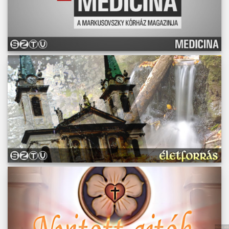
Műsoraink