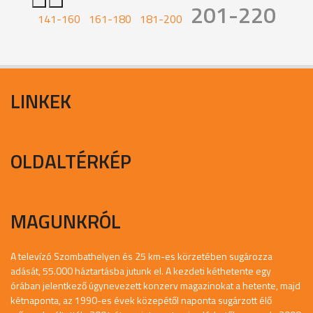
201-220
141-160
161-180
181-200
LINKEK
OLDALTÉRKÉP
MAGUNKRÓL
A televízó Szombathelyen és 25 km-es körzetében sugározza
adását, 55.000 háztartásba jutunk el. A kezdeti kéthetente egy
órában jelentkező úgynevezett konzerv magazinokat a hetente, majd
kétnaponta, az 1990-es évek közepétől naponta sugárzott élő