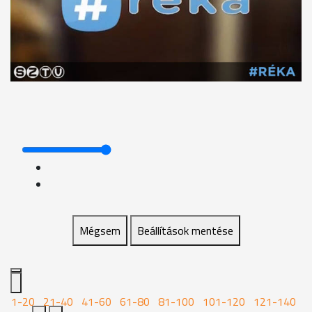
Mégsem
Beállítások mentése
1-20
21-40
41-60
61-80
81-100
101-120
121-140