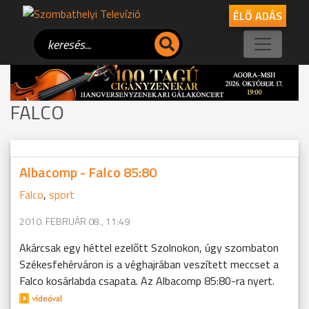
ÉLŐ ADÁS
FALCO
Albacomp - Falco 85:80
Falco
,
sport
2010. FEBRUÁR 08., 11:49
Akárcsak egy héttel ezelőtt Szolnokon, úgy szombaton
Székesfehérváron is a véghajrában veszített meccset a
Falco kosárlabda csapata. Az Albacomp 85:80-ra nyert.