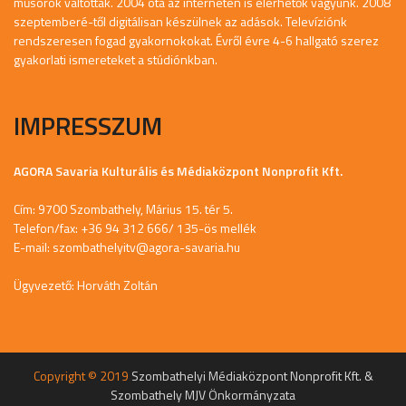
műsorok váltották. 2004 óta az interneten is elérhetők vagyunk. 2008
szeptemberé-től digitálisan készülnek az adások. Televíziónk
rendszeresen fogad gyakornokokat. Évről évre 4-6 hallgató szerez
gyakorlati ismereteket a stúdiónkban.
IMPRESSZUM
AGORA Savaria Kulturális és Médiaközpont Nonprofit Kft.
Cím: 9700 Szombathely, Márius 15. tér 5.
Telefon/fax: +36 94 312 666/ 135-ös mellék
E-mail:
szombathelyitv@agora-savaria.hu
Ügyvezető: Horváth Zoltán
Copyright © 2019
Szombathelyi Médiaközpont Nonprofit Kft. &
Szombathely MJV Önkormányzata