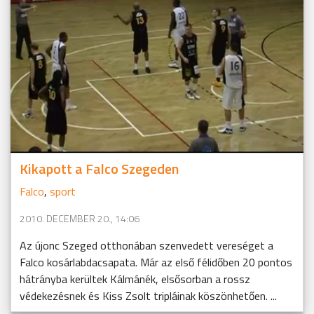
Kikapott a Falco Szegeden
Falco
,
sport
2010. DECEMBER 20., 14:06
Az újonc Szeged otthonában szenvedett vereséget a
Falco kosárlabdacsapata. Már az első félidőben 20 pontos
hátrányba kerültek Kálmánék, elsősorban a rossz
védekezésnek és Kiss Zsolt tripláinak köszönhetően. ...