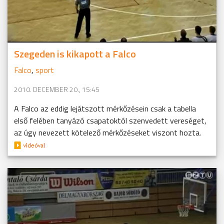
Szegeden is kikapott a Falco
Falco
,
sport
2010. DECEMBER 20., 15:45
A Falco az eddig lejátszott mérkőzésein csak a tabella
első felében tanyázó csapatoktól szenvedett vereséget,
az úgy nevezett kötelező mérkőzéseket viszont hozta.