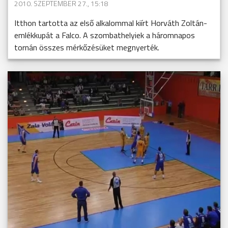
2010. SZEPTEMBER 27., 15:18
Itthon tartotta az első alkalommal kiírt Horváth Zoltán-
emlékkupát a Falco. A szombathelyiek a háromnapos
tornán összes mérkőzésüket megnyerték.