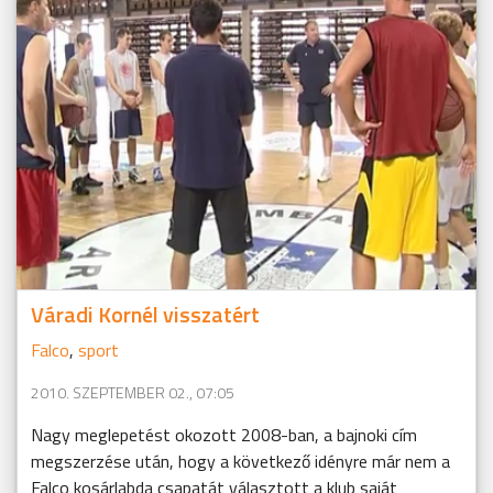
Váradi Kornél visszatért
Falco
,
sport
2010. SZEPTEMBER 02., 07:05
Nagy meglepetést okozott 2008-ban, a bajnoki cím
megszerzése után, hogy a következő idényre már nem a
Falco kosárlabda csapatát választott a klub saját