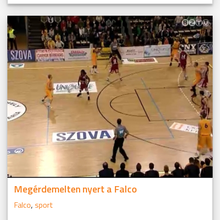
Megérdemelten nyert a Falco
Falco
,
sport