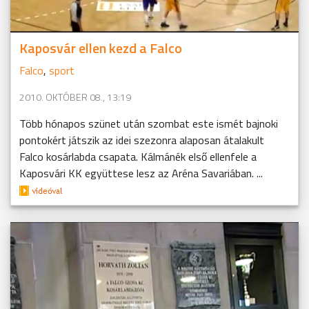
Kaposvár ellen kezd a Falco
Falco
,
sport
2010. OKTÓBER 08., 13:19
Több hónapos szünet után szombat este ismét bajnoki
pontokért játszik az idei szezonra alaposan átalakult
Falco kosárlabda csapata. Kálmánék első ellenfele a
Kaposvári KK együttese lesz az Aréna Savariában. ...