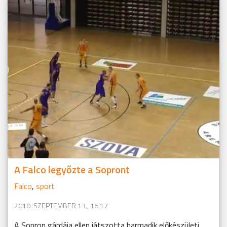
A Falco legyőzte a Sopront
Falco
,
sport
2010. SZEPTEMBER 13., 16:17
A Sopron gárdája ellen játszotta harmadik előkészületi