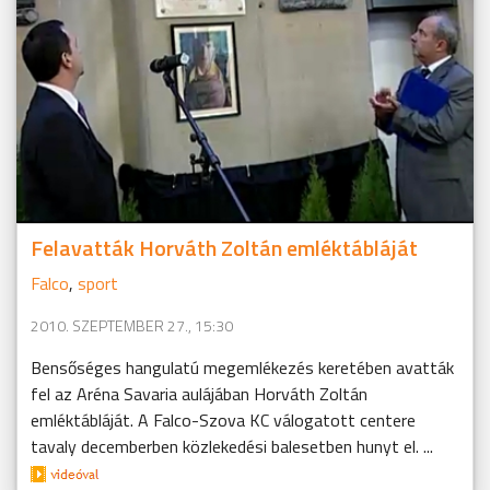
Felavatták Horváth Zoltán emléktábláját
Falco
,
sport
2010. SZEPTEMBER 27., 15:30
Bensőséges hangulatú megemlékezés keretében avatták
fel az Aréna Savaria aulájában Horváth Zoltán
emléktábláját. A Falco-Szova KC válogatott centere
tavaly decemberben közlekedési balesetben hunyt el. ...