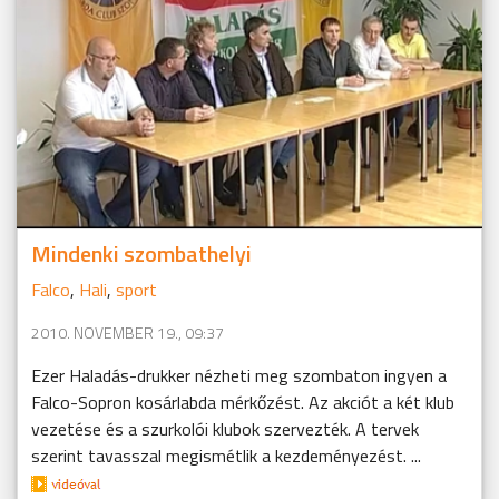
Mindenki szombathelyi
Falco
,
Hali
,
sport
2010. NOVEMBER 19., 09:37
Ezer Haladás-drukker nézheti meg szombaton ingyen a
Falco-Sopron kosárlabda mérkőzést. Az akciót a két klub
vezetése és a szurkolói klubok szervezték. A tervek
szerint tavasszal megismétlik a kezdeményezést. ...