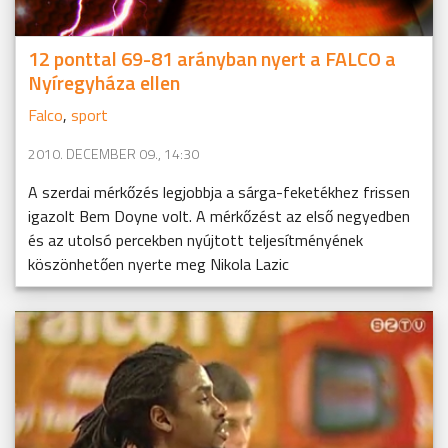
12 ponttal 69-81 arányban nyert a FALCO a
Nyíregyháza ellen
Falco
,
sport
2010. DECEMBER 09., 14:30
A szerdai mérkőzés legjobbja a sárga-feketékhez frissen
igazolt Bem Doyne volt. A mérkőzést az első negyedben
és az utolsó percekben nyújtott teljesítményének
köszönhetően nyerte meg Nikola Lazic