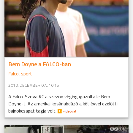
Bem Doyne a FALCO-ban
Falco
,
sport
2010. DECEMBER 07., 10:15
A Falco-Szova KC a szezon végéig igazolta le Bem
Doyne-t. Az amerikai kosárlabdázó a két évvel ezelőtti
bajnokcsapat tagja volt.