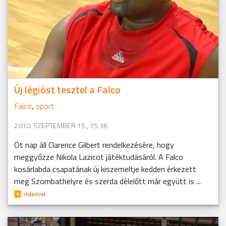
Új légióst tesztel a Falco
Falco
,
sport
2010. SZEPTEMBER 15., 15:36
Öt nap áll Clarence Gilbert rendelkezésére, hogy
meggyőzze Nikola Lazicot játéktudásáról. A Falco
kosárlabda csapatának új kiszemeltje kedden érkezett
meg Szombathelyre és szerda délelőtt már együtt is ...