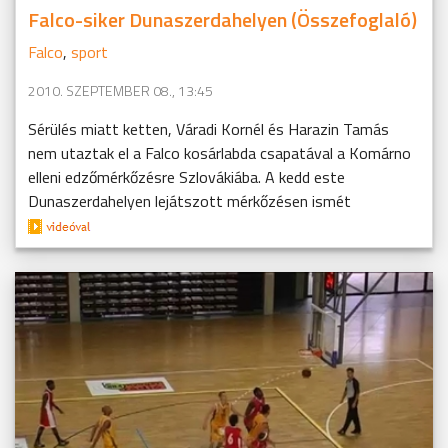
Falco-siker Dunaszerdahelyen (Összefoglaló)
Falco
,
sport
2010. SZEPTEMBER 08., 13:45
Sérülés miatt ketten, Váradi Kornél és Harazin Tamás
nem utaztak el a Falco kosárlabda csapatával a Komárno
elleni edzőmérkőzésre Szlovákiába. A kedd este
Dunaszerdahelyen lejátszott mérkőzésen ismét