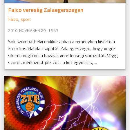
Falco vereség Zalaegerszegen
Falco
,
sport
2010. NOVEMBER 29., 13:43
Sok szombathelyi drukker abban a reményben kisérte a
Falco kosárlabda csapatát Zalaegerszegre, hogy végre
sikerül megtörni a hazaiak veretlenségi sorozatát. Végig
szoros mérkőzést játszott a két együttes, ...