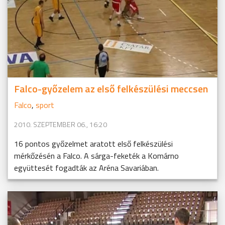
Falco-győzelem az első felkészülési meccsen
Falco
,
sport
2010. SZEPTEMBER 06., 16:20
16 pontos győzelmet aratott első felkészülési
mérkőzésén a Falco. A sárga-feketék a Komárno
együttesét fogadták az Aréna Savariában.