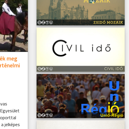
ték meg
örténelmi
ovas
 Egyesület
oporttal
 a jelképes