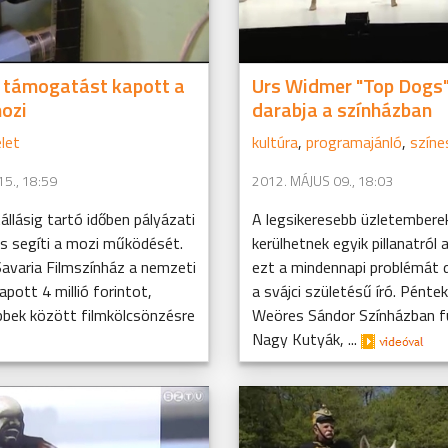
 támogatást kapott a
Urs Widmer "Top Dogs
ozi
darabja a színházban
let
kultúra
,
programajánló
,
színe
5., 18:59
2012. MÁJUS 09., 18:03
tállásig tartó időben pályázati
A legsikeresebb üzletemberek
s segíti a mozi működését.
kerülhetnek egyik pillanatról 
varia Filmszínház a nemzeti
ezt a mindennapi problémát 
apott 4 millió forintot,
a svájci születésű író. Péntek
bbek között filmkölcsönzésre
Weöres Sándor Színházban f
Nagy Kutyák, ...