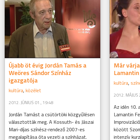
Újabb öt évig Jordán Tamás a
Már várja
Weöres Sándor Színház
Lamantin 
igazgatója
kultúra
,
szín
kultúra
,
közélet
2012. MÁJUS 2
2012. JÚNIUS 01., 19:48
Az idén 10. 
Jordán Tamást a csütörtöki közgyűlésen
Lamantin Fe
választották meg. A Kossuth- és Jászai
Improvizáció
Mari-díjas színész-rendező 2007-es
között Szom
megalapítása óta vezeti a színházat.
intenzív kur