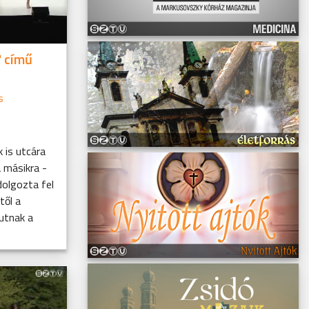
" című
s
 is utcára
a másikra -
dolgozta fel
től a
utnak a