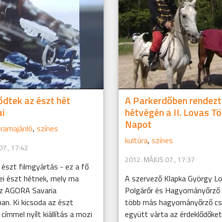
dtek az észt hét
A Parkerdőben rendez
ai
hétvégén a II. Lovas T
Napot
ramajánló
,
színes
kultúra
,
színes
7., 17:42
2012. MÁJUS 07., 17:37
észt filmgyártás - ez a fő
ei észt hétnek, mely ma
A szervező Klapka György L
z AGORA Savaria
Polgárőr és Hagyományőrző
an. Ki kicsoda az észt
több más hagyományőrző cs
címmel nyílt kiállítás a mozi
együtt várta az érdeklődőket