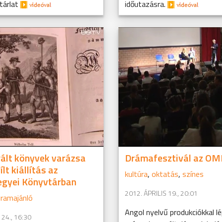
 tárlat
időutazásra.
trált könyvek varázsa
Drámafesztivál az OM
lt kiállítás az
kultúra
,
oktatás
,
színes
gyei Könyvtárban
2012. ÁPRILIS 19., 20:01
ramajánló
Angol nyelvű produkciókkal l
 24., 16:30