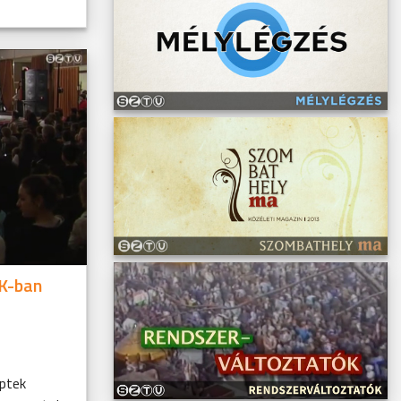
K-ban
éptek