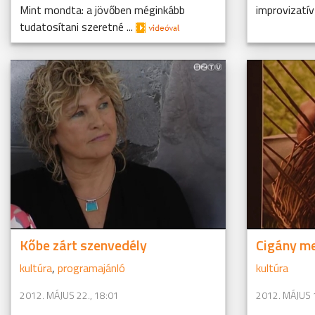
Mint mondta: a jövőben méginkább
improvizatív 
tudatosítani szeretné ...
Kőbe zárt szenvedély
Cigány m
kultúra
,
programajánló
kultúra
2012. MÁJUS 22., 18:01
2012. MÁJUS 1