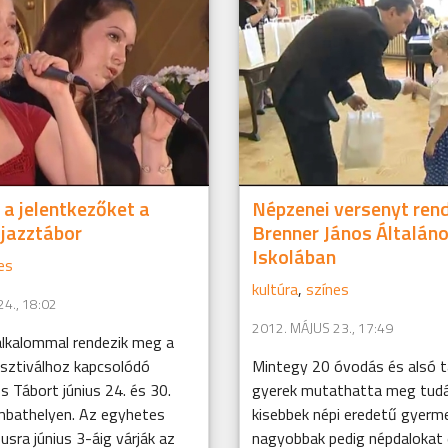
 a jelentkezőket a
Népzenei versenyt ren
jazztábor
Brenner János Általán
Iskolában
es
kultúra
,
színes
4., 18:02
2012. MÁJUS 23., 17:49
alkalommal rendezik meg a
sztiválhoz kapcsolódó
Mintegy 20 óvodás és alsó 
s Tábort június 24. és 30.
gyerek mutathatta meg tudá
bathelyen. Az egyhetes
kisebbek népi eredetű gyerme
zusra június 3-áig várják az
nagyobbak pedig népdalokat 