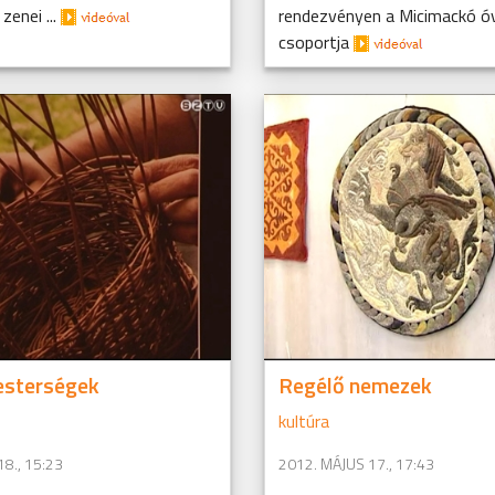
zenei ...
rendezvényen a Micimackó ó
csoportja
esterségek
Regélő nemezek
kultúra
8., 15:23
2012. MÁJUS 17., 17:43