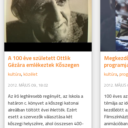
A 100 éve született Ottlik
Megkezdő
Gézára emlékeztek Kőszegen
programj
kultúra
,
közélet
kultúra
,
prog
2012. MÁJUS 09., 18:02
2012. MÁJUS 0
Az író leghíresebb regényét, az Iskola a
100 éves az 
határon c. könyvet a kőszegi katonai
témája az id
alreálban töltött évei ihlették. Ezért
kezdődött a
esett a szervezők választása két
Filmszínházb
kőszegi helyszínre, ahol összesen 400-
animációban 