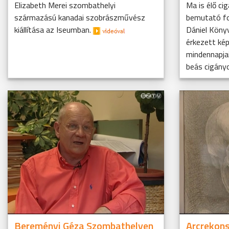
Elizabeth Merei szombathelyi
Ma is élő c
származású kanadai szobrászművész
bemutató fot
kiállítása az Iseumban.
Dániel Köny
érkezett ké
mindennapjai
beás cigány
Bereményi Géza Szombathelyen
Arcrekons