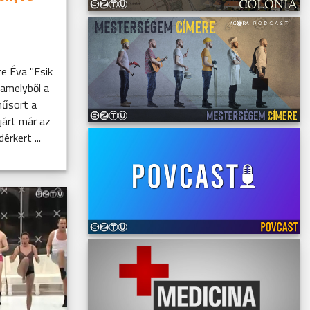
e Éva "Esik
amelyből a
műsort a
járt már az
érkert ...