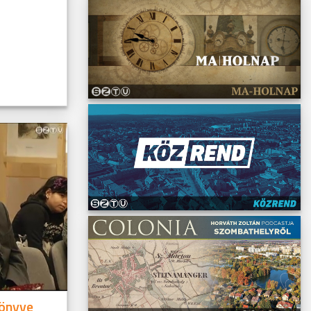
önyve