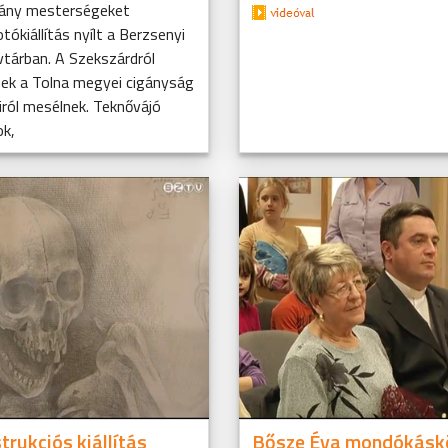
igány mesterségeket
ókiállítás nyílt a Berzsenyi
vtárban. A Szekszárdról
pek a Tolna megyei cigányság
ról mesélnek. Teknővájó
ok,
trukciós kiállítás
Bősze Éva mondókásk