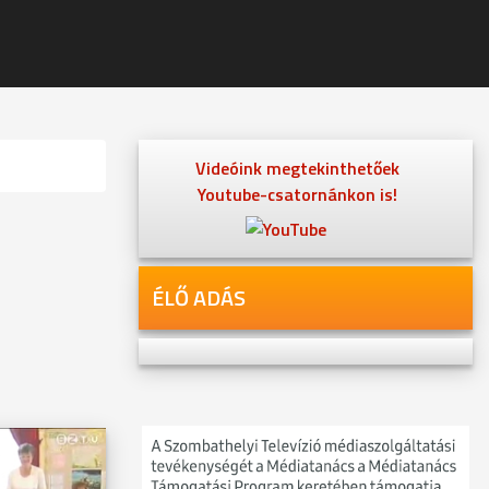
Videóink megtekinthetőek
Youtube-csatornánkon is!
ÉLŐ ADÁS