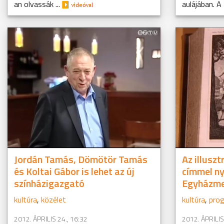
an olvassák ...
aulájában. A
Jordán Tamás, Dömötör Tamás
Az illusz
és Koltai Gábor is lehet az új
címmel nyí
színházigazgató
Egyházme
kultúra
,
közélet
kultúra
,
prog
2012. ÁPRILIS 24., 16:32
2012. ÁPRILIS