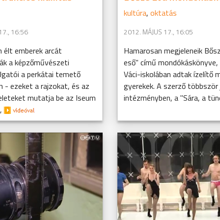
kultúra
,
oktatás
7., 16:56
2012. MÁJUS 17., 16:05
 élt emberek arcát
Hamarosan megjeleneik Bősz
ták a képzőművészeti
eső" című mondókáskönyve, 
lgatói a perkátai temető
Váci-iskolában adtak ízelítő 
án - ezeket a rajzokat, és az
gyerekek. A szerző többször 
rleleteket mutatja be az Iseum
intézményben, a "Sára, a tünd
t,