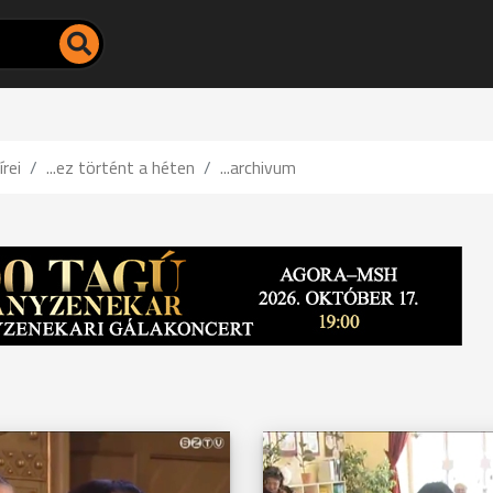
írei
...ez történt a héten
...archivum