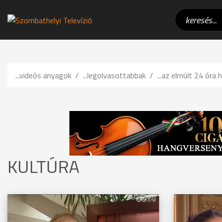
...videós anyagok
...legolvasottabbak
...az elmúlt 24 óra h
KULTÚRA