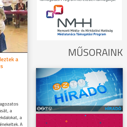
MŰSORAINK
deztek a
os
tagozatos
sát, a
kdalokat, a
énekeltek. A