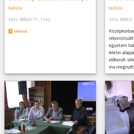
kultúra
kultúra
2012. MÁJUS 17., 17:42
2012. MÁJUS 1
Középkorban
rekonstruál
egyetem hal
leletei alapj
előkerült sí
ma megnyíl