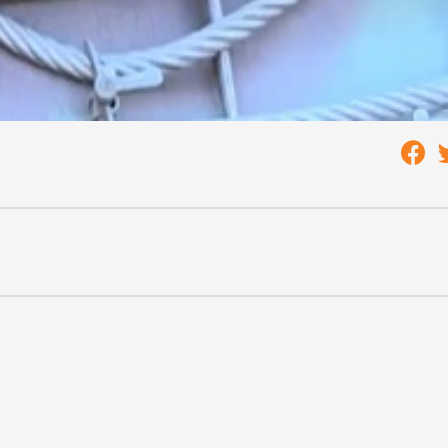
y komoly műtét vár. Remélhetőleg a győri élményből
sokat.