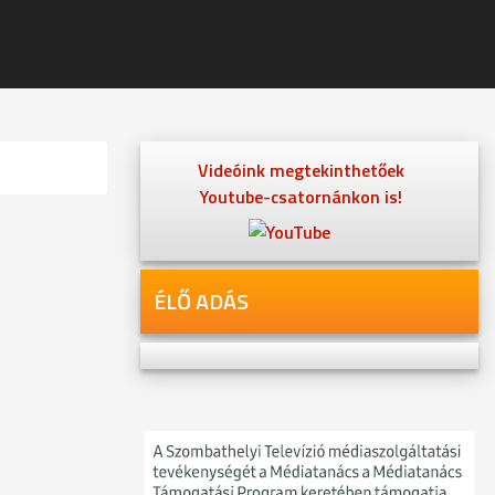
Videóink megtekinthetőek
Youtube-csatornánkon is!
ÉLŐ ADÁS