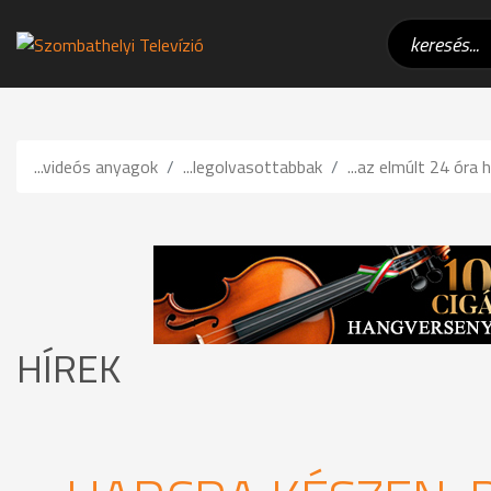
...videós anyagok
...legolvasottabbak
...az elmúlt 24 óra h
HÍREK