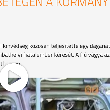
 BETEGEN A KORMÁNY
Honvédség közösen teljesítette egy dagana
thelyi fiatalember kérését. A fiú vágya az 
thessen.
 a Csodalámpa Alapítvány, mely súlyos betegségben szen
lményt szerezni azzal, hogy egy-egy kívánságukat teljesít
katonasággal, a hadsereggel kapcsolatosak.