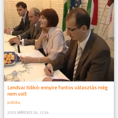
Lendvai Ildikó: ennyire fontos választás még
nem volt
politika
2010. MÁRCIUS 26., 12:54