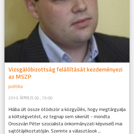
Vizsgálóbizottság felállítását kezdeményezi
az MSZP
politika
2010. ÁPRILIS 02., 15:00
Hiába ült össze ötödször a közgyűlés, hogy megtárgyalja
a költségvetést, ez tegnap sem sikerült - mondta
Oroszvári Péter szocialista önkormányzati képviselő mai
sajtótájékoztatóján. Szerinte a választások ...