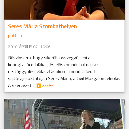
Seres Mária Szombathelyen
politika
2010. ÁPRILIS 07., 10:06
Büszke arra, hogy sikerült összegyűjteni a
kopogtatócédulákat, és először indulhatnak az
országgyűlési választásokon - mondta keddi
sajtótájékoztatóján Seres Mária, a Civil Mozgalom elnöke.
A szervezet ...