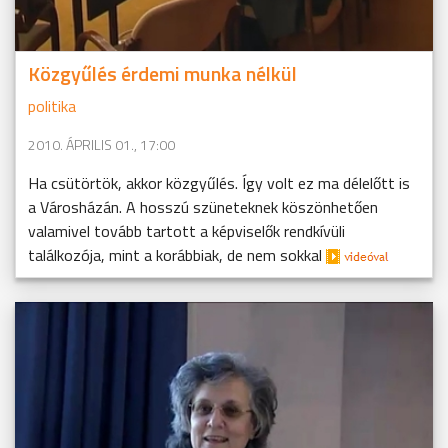
Közgyűlés érdemi munka nélkül
politika
2010. ÁPRILIS 01., 17:00
Ha csütörtök, akkor közgyűlés. Így volt ez ma délelőtt is
a Városházán. A hosszú szüneteknek köszönhetően
valamivel tovább tartott a képviselők rendkívüli
találkozója, mint a korábbiak, de nem sokkal