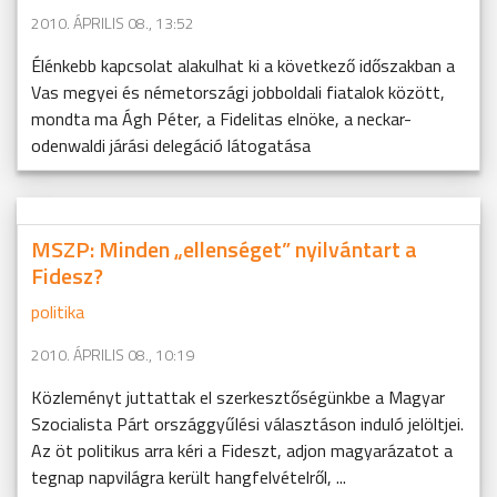
2010. ÁPRILIS 08., 13:52
Élénkebb kapcsolat alakulhat ki a következő időszakban a
Vas megyei és németországi jobboldali fiatalok között,
mondta ma Ágh Péter, a Fidelitas elnöke, a neckar-
odenwaldi járási delegáció látogatása
MSZP: Minden „ellenséget” nyilvántart a
Fidesz?
politika
2010. ÁPRILIS 08., 10:19
Közleményt juttattak el szerkesztőségünkbe a Magyar
Szocialista Párt országgyűlési választáson induló jelöltjei.
Az öt politikus arra kéri a Fideszt, adjon magyarázatot a
tegnap napvilágra került hangfelvételről, ...