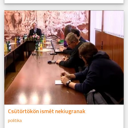
Csütörtökön ismét nekiugranak
politika