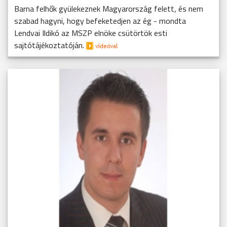
Barna felhők gyülekeznek Magyarország felett, és nem
szabad hagyni, hogy befeketedjen az ég - mondta
Lendvai Ildikó az MSZP elnöke csütörtök esti
sajtótájékoztatóján.