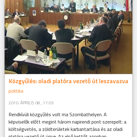
Közgyűlés: oladi platóra vezető út leszavazva
politika
2010. ÁPRILIS 08., 17:03
Rendkívüli közgyűlés volt ma Szombathelyen. A
képviselők előtt megint három napirendi pont szerepelt: a
költségvetés, a zöldterületek karbantartása és az oladi
platóra vezető út ügye. Az első kettőt azonban ...