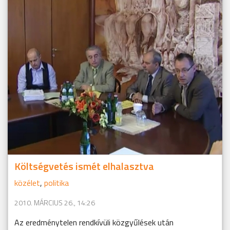
Költségvetés ismét elhalasztva
közélet
,
politika
2010. MÁRCIUS 26., 14:26
Az eredménytelen rendkívüli közgyűlések után