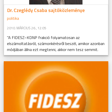
Dr. Czeglédy Csaba sajtóközleménye
politika
2010. MÁRCIUS 26., 12:05
"A FIDESZ–KDNP frakció folyamatosan az
elszámoltatásról, számonkérésről beszél, amikor azonban
módjában állna ezt megtenni, akkor nem tesz semmit.