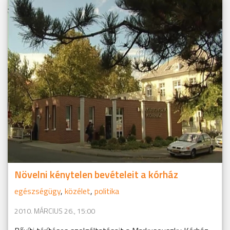
Növelni kénytelen bevételeit a kórház
egészségügy
,
közélet
,
politika
2010. MÁRCIUS 26., 15:00