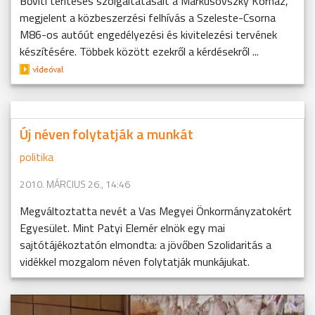
Bővíti térítéses szolgáltatásait a Markusovszky Kórház,
megjelent a közbeszerzési felhívás a Szeleste-Csorna
M86-os autóút engedélyezési és kivitelezési tervének
készítésére. Többek között ezekről a kérdésekről ...
Új néven folytatják a munkát
politika
2010. MÁRCIUS 26., 14:46
Megváltoztatta nevét a Vas Megyei Önkormányzatokért
Egyesület. Mint Patyi Elemér elnök egy mai
sajtótájékoztatón elmondta: a jövőben Szolidaritás a
vidékkel mozgalom néven folytatják munkájukat.