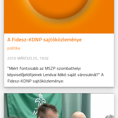
A Fidesz-KDNP sajtóközleménye
politika
2010. MÁRCIUS 25., 19:02
"Miért fontosabb az MSZP szombathelyi
képviselőjelöltjeinek Lendvai Ildikó saját városuknál?" A
Fidesz-KDNP sajtóközleménye: