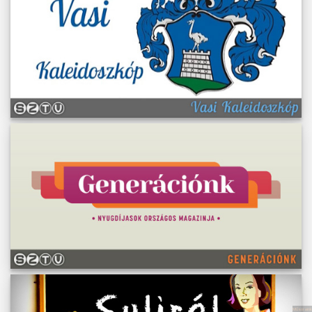
Műsoraink