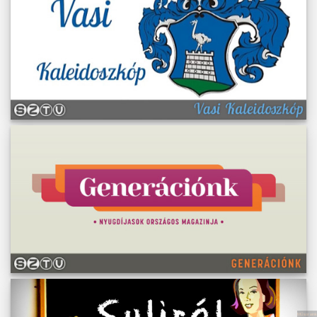
Műsoraink